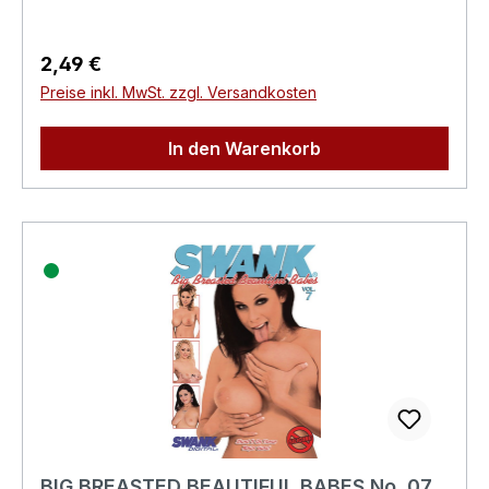
Produktsicherheitsverordnung)Herstellerinforma
tionen:Swank XXX
Regulärer Preis:
2,49 €
Preise inkl. MwSt. zzgl. Versandkosten
In den Warenkorb
BIG BREASTED BEAUTIFUL BABES No. 07