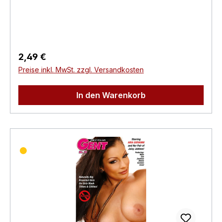
Regisseur:-Schauspieler:-
EAN:4260115213313Angaben zum Hersteller
(Informationspflichten zur GPSR
Produktsicherheitsverordnung)Herstellerinforma
tionen:Swank XXX
Regulärer Preis:
2,49 €
Preise inkl. MwSt. zzgl. Versandkosten
In den Warenkorb