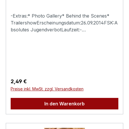
-Extras:* Photo Gallery* Behind the Scenes*
TrailershowErscheinungsdatum:26.09.2014FSK:A
bsolutes JugendverbotLaufzeit:-
Ländercode:0Tonformat(e):Live-Ton Dolby
Digital 2.0Untertitel:-Bildformat(e):-Produktion:-
Regisseur:-Schauspieler:-
EAN:4260115213122Angaben zum Hersteller
(Informationspflichten zur GPSR
Produktsicherheitsverordnung)Herstellerinforma
tionen:Swank XXX
Regulärer Preis:
2,49 €
Preise inkl. MwSt. zzgl. Versandkosten
In den Warenkorb