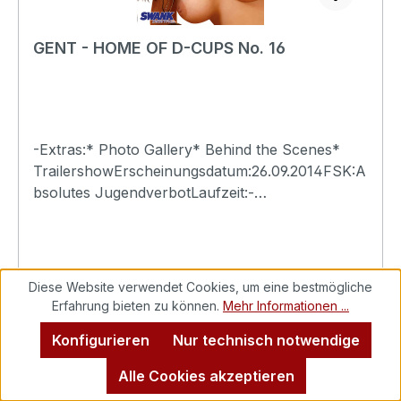
GENT - HOME OF D-CUPS No. 16
-Extras:* Photo Gallery* Behind the Scenes*
TrailershowErscheinungsdatum:26.09.2014FSK:A
bsolutes JugendverbotLaufzeit:-
Ländercode:0Tonformat(e):Live-Ton Dolby
Digital 2.0Untertitel:-Bildformat(e):-Produktion:-
Regisseur:-Schauspieler:-
EAN:4260115213320Angaben zum Hersteller
Diese Website verwendet Cookies, um eine bestmögliche
(Informationspflichten zur GPSR
Erfahrung bieten zu können.
Mehr Informationen ...
Produktsicherheitsverordnung)Herstellerinforma
Konfigurieren
Nur technisch notwendige
tionen:Swank XXX
Regulärer Preis:
2,49 €
Alle Cookies akzeptieren
Preise inkl. MwSt. zzgl. Versandkosten