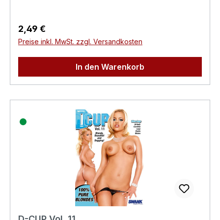
Produktsicherheitsverordnung)Herstellerinforma
tionen:Swank XXX
Regulärer Preis:
2,49 €
Preise inkl. MwSt. zzgl. Versandkosten
In den Warenkorb
D-CUP Vol. 11