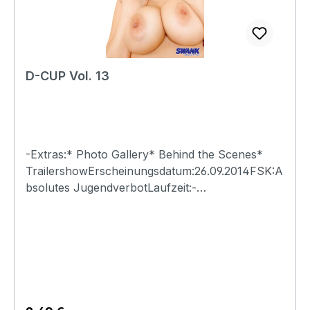
D-CUP Vol. 13
-Extras:* Photo Gallery* Behind the Scenes*
TrailershowErscheinungsdatum:26.09.2014FSK:A
bsolutes JugendverbotLaufzeit:-
Ländercode:0Tonformat(e):Live-Ton Dolby
Digital 2.0Untertitel:-Bildformat(e):-Produktion:-
Regisseur:-Schauspieler:-
EAN:4260115213276Angaben zum Hersteller
(Informationspflichten zur GPSR
Produktsicherheitsverordnung)Herstellerinforma
tionen:Swank XXX