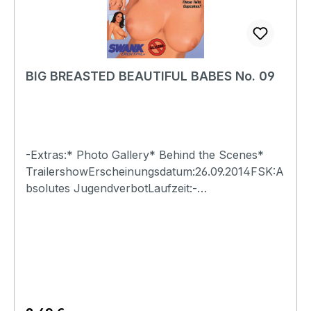
BIG BREASTED BEAUTIFUL BABES No. 09
-Extras:* Photo Gallery* Behind the Scenes*
TrailershowErscheinungsdatum:26.09.2014FSK:A
bsolutes JugendverbotLaufzeit:-
Ländercode:0Tonformat(e):Live-Ton Dolby
Digital 2.0Untertitel:-Bildformat(e):-Produktion:-
Regisseur:-Schauspieler:-
EAN:4260115213115Angaben zum Hersteller
(Informationspflichten zur GPSR
Produktsicherheitsverordnung)Herstellerinforma
tionen:Swank XXX