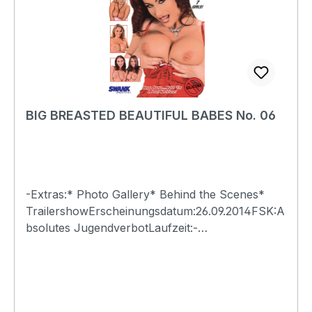
BIG BREASTED BEAUTIFUL BABES No. 06
-Extras:* Photo Gallery* Behind the Scenes*
TrailershowErscheinungsdatum:26.09.2014FSK:A
bsolutes JugendverbotLaufzeit:-
Ländercode:0Tonformat(e):Live-Ton Dolby
Digital 2.0Untertitel:-Bildformat(e):-Produktion:-
Regisseur:-Schauspieler:-
EAN:4260115213085Angaben zum Hersteller
(Informationspflichten zur GPSR