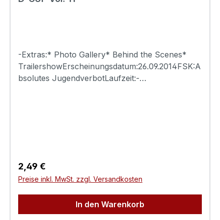
-Extras:* Photo Gallery* Behind the Scenes*
TrailershowErscheinungsdatum:26.09.2014FSK:A
bsolutes JugendverbotLaufzeit:-
Ländercode:0Tonformat(e):Live-Ton Dolby
Digital 2.0Untertitel:-Bildformat(e):-Produktion:-
Regisseur:-Schauspieler:-
EAN:4260115213252Angaben zum Hersteller
(Informationspflichten zur GPSR
Produktsicherheitsverordnung)Herstellerinforma
tionen:Swank XXX
Regulärer Preis:
2,49 €
Preise inkl. MwSt. zzgl. Versandkosten
In den Warenkorb