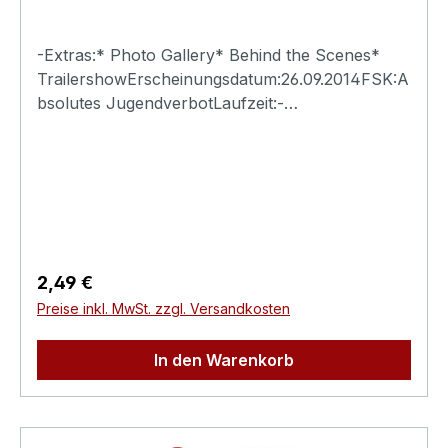
-Extras:* Photo Gallery* Behind the Scenes*
TrailershowErscheinungsdatum:26.09.2014FSK:A
bsolutes JugendverbotLaufzeit:-
Ländercode:0Tonformat(e):Live-Ton Dolby
Digital 2.0Untertitel:-Bildformat(e):-Produktion:-
Regisseur:-Schauspieler:-
EAN:4260115213283Angaben zum Hersteller
(Informationspflichten zur GPSR
Produktsicherheitsverordnung)Herstellerinforma
tionen:Swank XXX
Regulärer Preis:
2,49 €
Preise inkl. MwSt. zzgl. Versandkosten
In den Warenkorb