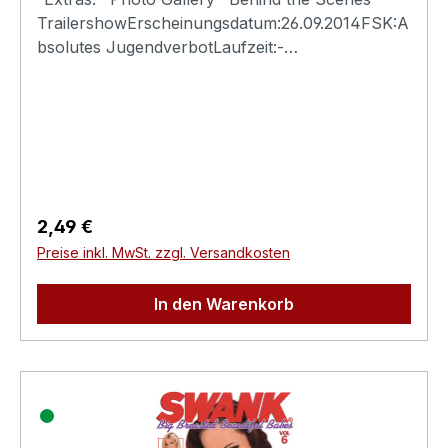
TrailershowErscheinungsdatum:26.09.2014FSK:A
bsolutes JugendverbotLaufzeit:-
Ländercode:0Tonformat(e):Live-Ton Dolby
Digital 2.0Untertitel:-Bildformat(e):-Produktion:-
Regisseur:-Schauspieler:-
EAN:4260115213078Angaben zum Hersteller
(Informationspflichten zur GPSR
Produktsicherheitsverordnung)Herstellerinforma
tionen:Swank XXX
Regulärer Preis:
2,49 €
Preise inkl. MwSt. zzgl. Versandkosten
In den Warenkorb