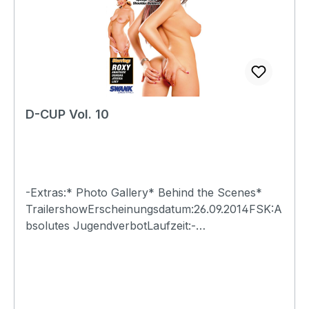
D-CUP Vol. 10
-Extras:* Photo Gallery* Behind the Scenes*
TrailershowErscheinungsdatum:26.09.2014FSK:A
bsolutes JugendverbotLaufzeit:-
Ländercode:0Tonformat(e):Live-Ton Dolby
Digital 2.0Untertitel:-Bildformat(e):-Produktion:-
Regisseur:-Schauspieler:-
EAN:4260115213245Angaben zum Hersteller
(Informationspflichten zur GPSR