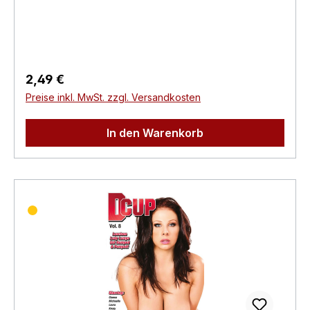
Regisseur:-Schauspieler:-
EAN:4260115213146Angaben zum Hersteller
(Informationspflichten zur GPSR
Produktsicherheitsverordnung)Herstellerinforma
tionen:Swank XXX
Regulärer Preis:
2,49 €
Preise inkl. MwSt. zzgl. Versandkosten
In den Warenkorb