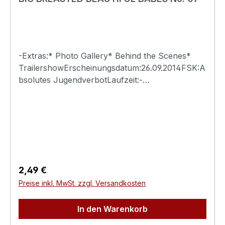
-Extras:* Photo Gallery* Behind the Scenes*
TrailershowErscheinungsdatum:26.09.2014FSK:A
bsolutes JugendverbotLaufzeit:-
Ländercode:0Tonformat(e):Live-Ton Dolby
Digital 2.0Untertitel:-Bildformat(e):-Produktion:-
Regisseur:-Schauspieler:-
EAN:4260115213092Angaben zum Hersteller
(Informationspflichten zur GPSR
Produktsicherheitsverordnung)Herstellerinforma
tionen:Swank XXX
Regulärer Preis:
2,49 €
Preise inkl. MwSt. zzgl. Versandkosten
In den Warenkorb