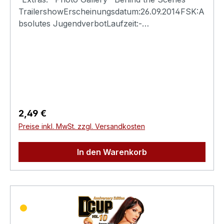
TrailershowErscheinungsdatum:26.09.2014FSK:A
bsolutes JugendverbotLaufzeit:-
Ländercode:0Tonformat(e):Live-Ton Dolby
Digital 2.0Untertitel:-Bildformat(e):-Produktion:-
Regisseur:-Schauspieler:-
EAN:4260115213238Angaben zum Hersteller
(Informationspflichten zur GPSR
Produktsicherheitsverordnung)Herstellerinforma
tionen:Swank XXX
Regulärer Preis:
2,49 €
Preise inkl. MwSt. zzgl. Versandkosten
In den Warenkorb