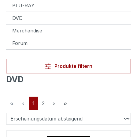
BLU-RAY
DVD
Merchandise
Forum
Produkte filtern
DVD
Seite
Seite
1
2