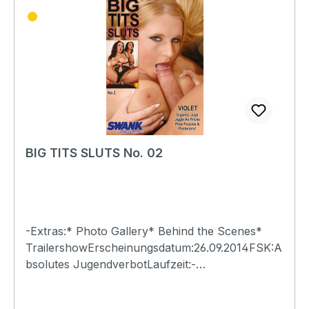
BIG TITS SLUTS No. 02
-Extras:* Photo Gallery* Behind the Scenes*
TrailershowErscheinungsdatum:26.09.2014FSK:A
bsolutes JugendverbotLaufzeit:-
Ländercode:0Tonformat(e):Live-Ton Dolby
Digital 2.0Untertitel:-Bildformat(e):-Produktion:-