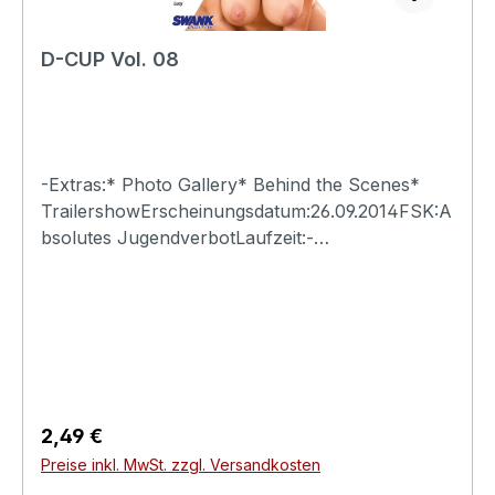
D-CUP Vol. 08
-Extras:* Photo Gallery* Behind the Scenes*
TrailershowErscheinungsdatum:26.09.2014FSK:A
bsolutes JugendverbotLaufzeit:-
Ländercode:0Tonformat(e):Live-Ton Dolby
Digital 2.0Untertitel:-Bildformat(e):-Produktion:-
Regisseur:-Schauspieler:-
EAN:4260115213221Angaben zum Hersteller
(Informationspflichten zur GPSR
Produktsicherheitsverordnung)Herstellerinforma
tionen:Swank XXX
Regulärer Preis:
2,49 €
Preise inkl. MwSt. zzgl. Versandkosten