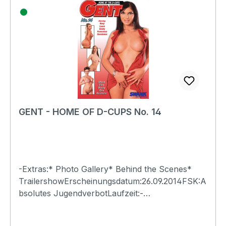
GENT - HOME OF D-CUPS No. 14
-Extras:* Photo Gallery* Behind the Scenes*
TrailershowErscheinungsdatum:26.09.2014FSK:A
bsolutes JugendverbotLaufzeit:-
Ländercode:0Tonformat(e):Live-Ton Dolby
Digital 2.0Untertitel:-Bildformat(e):-Produktion:-