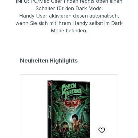
INFO
: PC/Mac User finden rechts oben einen
Schalter für den Dark Mode.
Handy User aktivieren diesen automatisch,
wenn Sie sich mit ihrem Handy selbst im Dark
Mode befinden.
Produktgalerie überspringen
Neuheiten Highlights