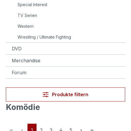
Special Interest
TV Serien
Western
Wrestling / Ultimate Fighting
DVD
Merchandise
Forum
Produkte filtern
Komödie
Seite
Seite
Seite
Seite
Seite
1
2
3
4
5