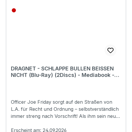
Making
OfErscheinungsdatum:24.09.2026FSK:16Laufzeit:
70minLändercode:BTonformat(e):Deutsch DTS
HD 5.1Englisch DTS HD 5.1Französisch DTS
HD 5.1Untertitel:DeutschBildformat(e):1,85
(1080p)Produktion:2018
FrankreichRegisseur:Benjamin
CombesSchauspieler:Eric CarlesiPhilippe
AllierStéphane
AsensioEAN:4260267335710Angaben zum
DRAGNET - SCHLAPPE BULLEN BEISSEN
Hersteller (Informationspflichten zur GPSR
NICHT (Blu-Ray) (2Discs) - Mediabook -
Produktsicherheitsverordnung)Herstellerinforma
Limited Edition
tionen:Neue Donau Film e.K.Von-Goebel Platz
680638 Münchendonau_film@alive-ag.de
Officer Joe Friday sorgt auf den Straßen von
L.A. für Recht und Ordnung – selbstverständlich
immer streng nach Vorschrift! Als ihm sein neuer
Partner zugeteilt wird, muss Friday jedoch
schlucken. Der Draufgänger-Cop Streebek pfeift
Erscheint am: 24.09.2026