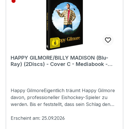
DecoinSchauspieler:Yves BarsacqJacques
BerthierJacques
DacqmineEAN:4042564227499Angaben zum
Hersteller (Informationspflichten zur GPSR
Produktsicherheitsverordnung)Herstellerinforma
tionen:Filmverlag FernsehjuwelenWaldhaus
165396 Wallufinfo@fernsehjuwelen.de
HAPPY GILMORE/BILLY MADISON (Blu-
Ray) (2Discs) - Cover C - Mediabook -
Limited Edition
Happy GilmoreEigentlich träumt Happy Gilmore
davon, professioneller Eishockey-Spieler zu
werden. Bis er feststellt, dass sein Schlag den
Puck erstaunliche 400 Yards weit feuert. Als
seine Großmutter ihr Heim verliert, beschließt
Erscheint am: 25.09.2026
Happy sein Talent bei einem professionellen