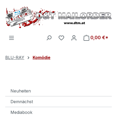
Zum Hauptinhalt springen
Du hast 0 Produkte auf d
0,00 €*
BLU-RAY
Komödie
Neuheiten
Demnächst
Mediabook