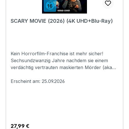
GmbHChristoph-Probst-Weg 2620251
Hamburginfo@universal-pictures.de
SCARY MOVIE (2026) (4K UHD+Blu-Ray)
Kein Horrorfilm-Franchise ist mehr sicher!
Sechsundzwanzig Jahre nachdem sie einem
verdächtig vertrauten maskierten Mörder (aka
Ghostface) entkommen sind, gerät der harte
Kern der alten Truppe erneut ins Visier des
Erscheint am: 25.09.2026
Killers. Shorty, Ray, Cindy und Brenda kommen
in SCARY MOVIE wieder zusammen, um sich,
gemeinsam mit altbekannten und neuen
Gesichtern, durch Reboots, Remakes, Requels,
Prequels, Sequels, Spin-offs, elevated Horror,
Originalgeschichten, alles, was das Wort
Regulärer Preis:
27,99 €