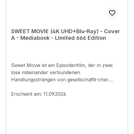
Produktsicherheitsverordnung)Herstellerinforma
tionen:Plaion Pictures GmbHLochhamer Str.
982152 Planeggwww.plaion.com/contact
SWEET MOVIE (4K UHD+Blu-Ray) - Cover
A - Mediabook - Limited 666 Edition
Sweet Movie ist ein Episodenfilm, der in zwei
lose miteinander verbundenen
Handlungssträngen von gesellschaftli-cher
Unterdrückung, Konsum und Macht erzählt. Im
Mittelpunkt steht die Jungfrau Miss Canada, die
Erscheint am: 11.09.2026
bei einem bi-zarren Schönheitswettbewerb als
„reinste Frau der Welt“ ausgezeichnet und mit
einem wohlhabenden, aber gefühls-kalten
Geschäftsmann verheiratet wird. Unwillig, sich
seinem Bild der perfekten Ehefrau zu fügen,