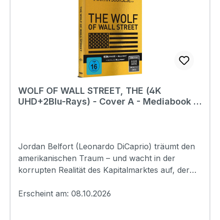
eit:369minLändercode:BTonformat(e):Deutsch D
TS HD 2.0Englisch DTS
HD 2.0Untertitel:DeutschBildformat(e):-
Produktion:1964-66
GroßbritannienRegisseur:Gerald
ThomasSchauspieler:Kenneth WilliamsSidney
JamesJim DaleCharles
HawtreyEAN:4020628650537Angaben zum
WOLF OF WALL STREET, THE (4K
Hersteller (Informationspflichten zur GPSR
UHD+2Blu-Rays) - Cover A - Mediabook -
Produktsicherheitsverordnung)Herstellerinforma
Limited Edition
tionen:STUDIOCANAL GmbhNeue Promenade
410178 Berlininfo@studiocanal.de
Jordan Belfort (Leonardo DiCaprio) träumt den
amerikanischen Traum – und wacht in der
korrupten Realität des Kapitalmarktes auf, der
nur einer Maxime folgt: hemmungslose Habgier.
Als Broker jongliert Belfort bald mit Millionen,
Erscheint am: 08.10.2026
feiert Ende der 1980er-Jahre exzessive Erfolge
mit seiner Maklerfirma Stratton Oakmont und