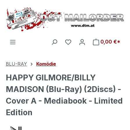
Zum Hauptinhalt springen
Du hast 0 Produkte auf d
0,00 €*
BLU-RAY
Komödie
HAPPY GILMORE/BILLY
MADISON (Blu-Ray) (2Discs) -
Cover A - Mediabook - Limited
Edition