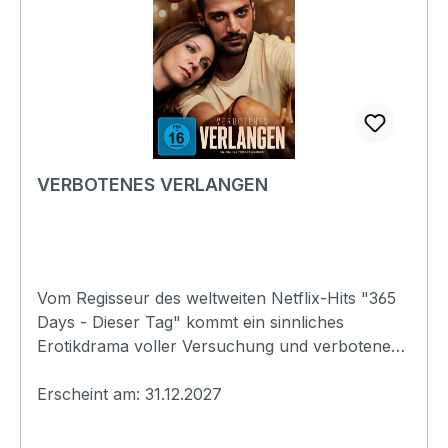
(1080p)Produktion:2023 PolenRegisseur:Tomasz
MandesSchauspieler:Magdalena
BoczarskaSimone SusinnaKatarzyna
SawczukEAN:4042564258271Angaben zum
Hersteller (Informationspflichten zur GPSR
Produktsicherheitsverordnung)Herstellerinforma
tionen:Indeed FilmFilsumer Strasse 2126835
Holtlandindeed_film@alive-ag.de
VERBOTENES VERLANGEN
Vom Regisseur des weltweiten Netflix-Hits "365
Days - Dieser Tag" kommt ein sinnliches
Erotikdrama voller Versuchung und verbotener
Gefühle. Olga führt ein erfolgreiches,
kontrolliertes Leben. Doch die Begegnung mit
Erscheint am: 31.12.2027
dem deutlich jüngeren Maks bringt ihre Welt ins
Wanken. Zwischen Leidenschaft, Sehnsucht und