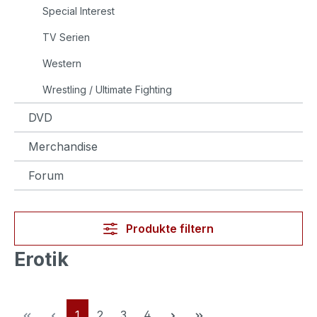
Special Interest
TV Serien
Western
Wrestling / Ultimate Fighting
DVD
Merchandise
Forum
Produkte filtern
Erotik
Seite
Seite
Seite
Seite
1
2
3
4