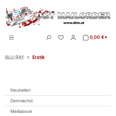
Zum Hauptinhalt springen
Du hast 0 Produkte auf d
0,00 €*
BLU-RAY
Erotik
Neuheiten
Demnächst
Mediabook