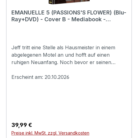
Produktsicherheitsverordnung)Herstellerinforma
tionen:Indeed FilmFilsumer Strasse 2126835
EMANUELLE 5 (PASSIONS'S FLOWER) (Blu-
Holtlandindeed_film@alive-ag.de
Ray+DVD) - Cover B - Mediabook -
Limited 163 Edition
Jeff tritt eine Stelle als Hausmeister in einem
abgelegenen Motel an und hofft auf einen
ruhigen Neuanfang. Noch bevor er seinen
ersten Arbeitstag beginnt, lässt er sich jedoch,
ohne zu ahnen, wer sie wirklich ist, auf eine
Erscheint am: 20.10.2026
leidenschaftliche Affäre mit der jungen,
attraktiven Ehefrau des Motelbesitzers ein. Um
sie eifersüchtig zu machen, beginnt Jeff
zusätzlich eine romantische Beziehung mit einer
jungen Frau, die in der örtlichen Bar arbeitet.
Schon bald verstricken sich alle Beteiligten in
Regulärer Preis:
39,99 €
einem gefährlichen Geflecht aus Lügen,
Preise inkl. MwSt. zzgl. Versandkosten
verletzten Gefühlen und emotionalen