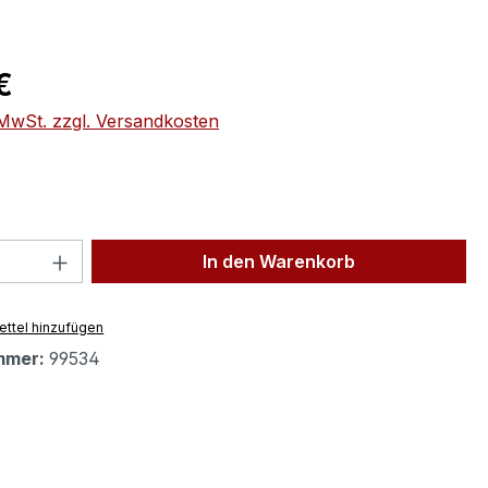
eis:
€
. MwSt. zzgl. Versandkosten
 Anzahl: Gib den gewünschten Wert ein 
In den Warenkorb
ttel hinzufügen
mmer:
99534