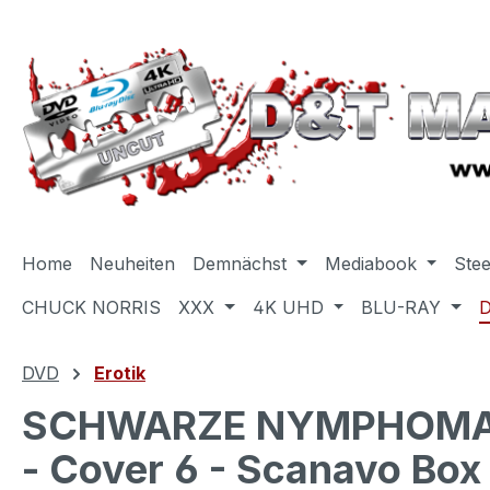
m Hauptinhalt springen
Zur Suche springen
Zur Hauptnavigation springen
Home
Neuheiten
Demnächst
Mediabook
Ste
CHUCK NORRIS
XXX
4K UHD
BLU-RAY
DVD
Erotik
SCHWARZE NYMPHOMANI
- Cover 6 - Scanavo Box 