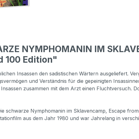
ARZE NYMPHOMANIN IM SKLAVEN
d 100 Edition"
blichen Insassen den sadistischen Wärtern ausgeliefert. V
gsvermögen und Verständnis für die gepeinigten Insassinne
e Insassen zusammen mit dem Arzt einen Fluchtversuch. Do
 Die schwarze Nymphomanin im Sklavencamp, Escape from H
xploitationfilm aus dem Jahr 1980 und war Jahrelang in versc