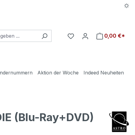
Du hast 0 Produkte auf d
0,00 €*
ndernummern
Aktion der Woche
Indeed Neuheiten
E (Blu-Ray+DVD)