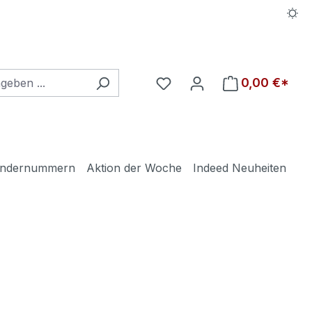
Du hast 0 Produkte auf d
0,00 €*
ndernummern
Aktion der Woche
Indeed Neuheiten