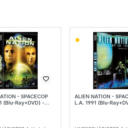
NATION - SPACECOP
ALIEN NATION - SPA
91 (Blu-Ray+DVD) -
L.A. 1991 (Blu-Ray+D
 - Mediabook - B-
Cover C - Mediabook
hne
Ware ohne
rungsnummer!
Limitierungsnummer!