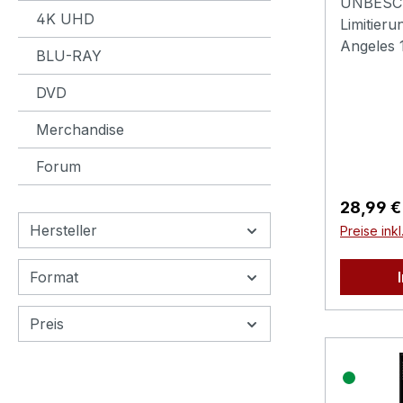
UNBESCH
4K UHD
Limitieru
Angeles 
BLU-RAY
ist ein k
undankba
DVD
Dienst zu
Merchandise
ein Stadt
menschen
Forum
den „Slag
ist. Bei 
Reguläre
28,99 €
Partner 
Hersteller
Preise ink
zusammen
Sykes nic
Format
ihm sein
Partner v
Preis
(Mandy P
Buttermi
anstatt 
rohes Bib