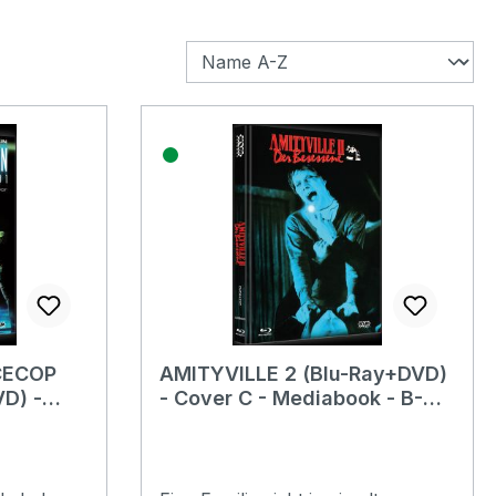
CECOP
AMITYVILLE 2 (Blu-Ray+DVD)
VD) -
- Cover C - Mediabook - B-
 - B-
Ware ohne
Limitierungsnummer!