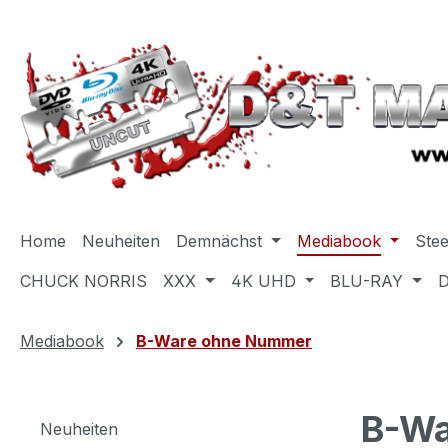
m Hauptinhalt springen
Zur Suche springen
Zur Hauptnavigation springen
Home
Neuheiten
Demnächst
Mediabook
Ste
CHUCK NORRIS
XXX
4K UHD
BLU-RAY
Mediabook
B-Ware ohne Nummer
B-Wa
Neuheiten