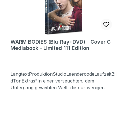
spielt" mit Rob Corddry* Entfallene Szenen*
Outtakes* Dt.
KinotrailerErscheinungsdatum:24.10.2025FSK:12L
aufzeit:94min & 99minLändercode:2 PAL / A B
CTonformat(e):-Untertitel:-Bildformat(e):-
Produktion:2013 USARegisseur:-Schauspieler:-
WARM BODIES (Blu-Ray+DVD) - Cover C -
EAN:0685293780411Angaben zum Hersteller
Mediabook - Limited 111 Edition
(Informationspflichten zur GPSR
Produktsicherheitsverordnung)Herstellerinforma
tionen:Infinity Pictures
LangtextProduktionStudioLaendercodeLaufzeitBil
dTonExtras"In einer verseuchten, dem
Untergang geweihten Welt, die nur wenigen
Nichtinfizierten isolierte Rückzugsgebiete
ermöglicht, versucht Zombie R, sich seine
Restmenschlichkeit zu bewahren. R ist ein Pop-
Zombie, hört gerne alte Platten, und verliebt sich
auf den ersten Blick in die hübsche Julie, als