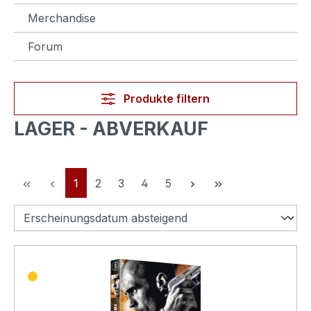
Merchandise
Forum
Produkte filtern
LAGER - ABVERKAUF
Seite
Seite
Seite
Seite
Seite
1
2
3
4
5