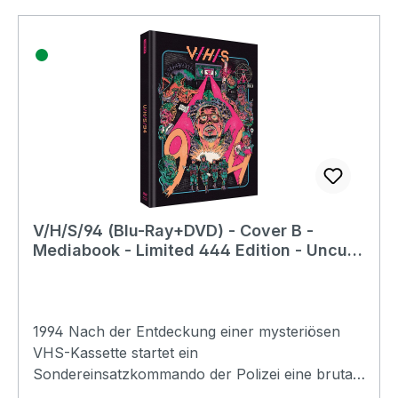
Teresa Palmer- Roman und Filmentwicklung- R
& J- Das Schauspielerensemble- Zombie-Make-
up- Produktionsdesign und Montreal- Waffen
und Stunts* Visuelle Effekte* Hinter den Kulissen
mit Teresa Palmer* "Wie man einen Zombie
spielt" mit Rob Corddry* Entfallene Szenen*
Outtakes* Dt.
KinotrailerErscheinungsdatum:24.10.2025FSK:12L
aufzeit:94min & 99minLändercode:2 PAL / A B
CTonformat(e):-Untertitel:-Bildformat(e):-
Produktion:2013 USARegisseur:-Schauspieler:-
V/H/S/94 (Blu-Ray+DVD) - Cover B -
EAN:0685293780435Angaben zum Hersteller
Mediabook - Limited 444 Edition - Uncut
(Informationspflichten zur GPSR
(VHS94)
Produktsicherheitsverordnung)Herstellerinforma
tionen:Infinity Pictures
1994 Nach der Entdeckung einer mysteriösen
VHS-Kassette startet ein
Sondereinsatzkommando der Polizei eine brutale
Razzia in einem abgelegenen Lagerhaus. Die