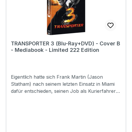
TRANSPORTER 3 (Blu-Ray+DVD) - Cover B
- Mediabook - Limited 222 Edition
Eigentlich hatte sich Frank Martin (Jason
Statham) nach seinem letzten Einsatz in Miami
dafür entschieden, seinen Job als Kurierfahrer
gegen ein zurückgezogenes Leben an der
französischen Riviera einzutauschen. Doch er
hat seine Pläne ohne den ehemaligen Delta
Force Soldaten Jonas Johnson (Robert
Knepper) gemacht. Im Auftrag der