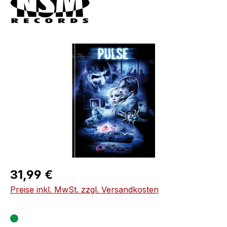
Bildergalerie überspringen
Regulärer Preis:
31,99 €
Preise inkl. MwSt. zzgl. Versandkosten