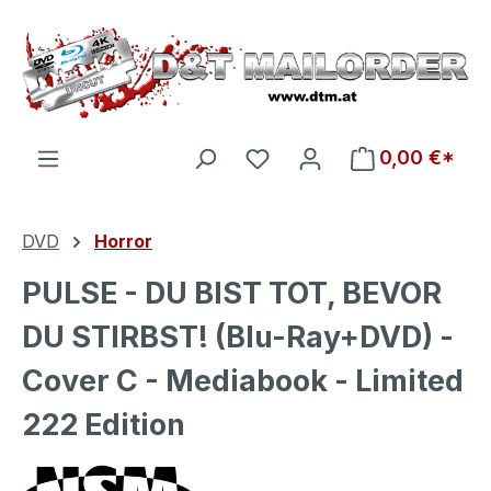
Zum Hauptinhalt springen
Du hast 0 Produkte auf d
0,00 €*
DVD
Horror
PULSE - DU BIST TOT, BEVOR
DU STIRBST! (Blu-Ray+DVD) -
Cover C - Mediabook - Limited
222 Edition