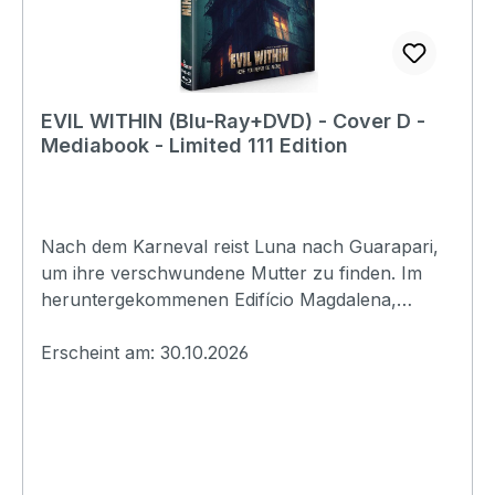
tionen:UncutTV
EVIL WITHIN (Blu-Ray+DVD) - Cover D -
Mediabook - Limited 111 Edition
Nach dem Karneval reist Luna nach Guarapari,
um ihre verschwundene Mutter zu finden. Im
heruntergekommenen Edifício Magdalena,
bewacht von der rätselhaften Hausmeisterin
Dora, lauern hinter jeder Tür gequälte Seelen.
Erscheint am: 30.10.2026
Mit jedem Stockwerk wird Lunas Suche zum
Abstieg in eine Hölle, aus der niemand
entkommt.Originaltitel: Evil WithinExtras:-
Booklet- Making-of-
TrailerErscheinungsdatum:30.10.2026FSK:Ungep