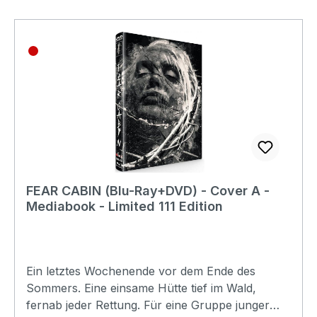
BrasilienRegisseur:Rodrigo AragãoSchauspieler:
Thelma Lopes Walter Filho Rejane Arruda Foca
Magalhães Gilda Nomacce Lorena Corrêa Caio
Macedo Paula
CalasansEAN:9180025481068Angaben zum
Hersteller (Informationspflichten zur GPSR
Produktsicherheitsverordnung)Herstellerinforma
tionen:UncutTV
FEAR CABIN (Blu-Ray+DVD) - Cover A -
Mediabook - Limited 111 Edition
Ein letztes Wochenende vor dem Ende des
Sommers. Eine einsame Hütte tief im Wald,
fernab jeder Rettung. Für eine Gruppe junger