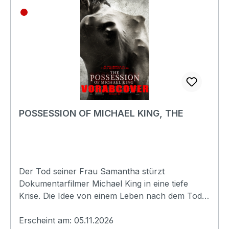
Digital 5.1Englisch Dolby
Digital 5.1Untertitel:DeutschBildformat(e):2,39
(16:9 Anamorph)Produktion:2026
USARegisseur:Sébastien
VanicekSchauspieler:Luciane BuchananHunter
DoohanSouheila Yacoub Victory Ndukwe Tandi
Wright Erroll Shand Keanu Karim George
PullarEAN:4020628532819Angaben zum
Hersteller (Informationspflichten zur GPSR
POSSESSION OF MICHAEL KING, THE
Produktsicherheitsverordnung)Herstellerinforma
tionen:Plaion Pictures GmbHLochhamer Str.
982152 Planeggwww.plaion.com/contact
Der Tod seiner Frau Samantha stürzt
Dokumentarfilmer Michael King in eine tiefe
Krise. Die Idee von einem Leben nach dem Tod
erscheint ihm wie blanker Hohn – umso mehr,
da Samantha fest an die Existenz spiritueller
Erscheint am: 05.11.2026