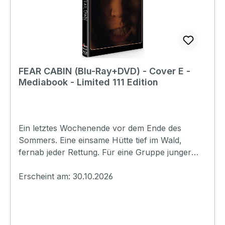
(1080p)Produktion:2024 USARegisseur:Brian
KrainsonSchauspieler: Brian Krainson Jennifer
Barlow Brody Wellmaker Violet SinClair Téa
Marie Karlsson Parker Denning Bianca Medeiros
KrainsonJeremy
LondonEAN:9180025481105Angaben zum
FEAR CABIN (Blu-Ray+DVD) - Cover E -
Hersteller (Informationspflichten zur GPSR
Mediabook - Limited 111 Edition
Produktsicherheitsverordnung)Herstellerinforma
tionen:UncutTV
Ein letztes Wochenende vor dem Ende des
Sommers. Eine einsame Hütte tief im Wald,
fernab jeder Rettung. Für eine Gruppe junger
Freunde soll es ein unbeschwerter Abschied
werden, doch das alte Gemäuer birgt eine
Erscheint am: 30.10.2026
Macht, die niemals hätte erwachen dürfen.
Schon in der ersten Nacht beginnt das Grauen.
Stimmen flüstern aus den Wänden, die Grenze
zwischen Wahn und Wirklichkeit zerbricht, und