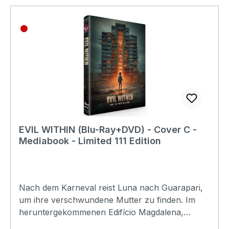
Thelma Lopes Walter Filho Rejane Arruda Foca
Magalhães Gilda Nomacce Lorena Corrêa Caio
Macedo Paula
CalasansEAN:9180025481037Angaben zum
Hersteller (Informationspflichten zur GPSR
Produktsicherheitsverordnung)Herstellerinforma
tionen:UncutTV
EVIL WITHIN (Blu-Ray+DVD) - Cover C -
Mediabook - Limited 111 Edition
Nach dem Karneval reist Luna nach Guarapari,
um ihre verschwundene Mutter zu finden. Im
heruntergekommenen Edifício Magdalena,
bewacht von der rätselhaften Hausmeisterin