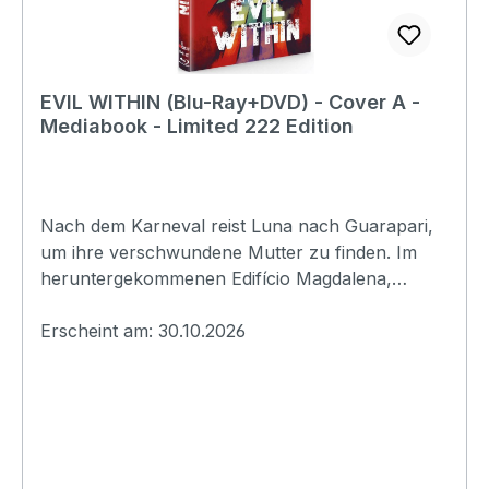
GrintPamela TolaPirkko SaisioRebecca
LaceyJohn ThomsonSilvia SalorantaSatu Tuuli
KarhuEAN:4042564261042Angaben zum
Hersteller (Informationspflichten zur GPSR
EVIL WITHIN (Blu-Ray+DVD) - Cover A -
Produktsicherheitsverordnung)Herstellerinforma
Mediabook - Limited 222 Edition
tionen:Alamode Filmdistribution
OHGDachauerstraße 23380637
Münchenalamode_film@alive-ag.de
Nach dem Karneval reist Luna nach Guarapari,
um ihre verschwundene Mutter zu finden. Im
heruntergekommenen Edifício Magdalena,
bewacht von der rätselhaften Hausmeisterin
Dora, lauern hinter jeder Tür gequälte Seelen.
Erscheint am: 30.10.2026
Mit jedem Stockwerk wird Lunas Suche zum
Abstieg in eine Hölle, aus der niemand
entkommt.Originaltitel: Evil WithinExtras:-
Booklet- Making-of-
TrailerErscheinungsdatum:30.10.2026FSK:Ungep
rüftLaufzeit:81minLändercode:2 PAL /