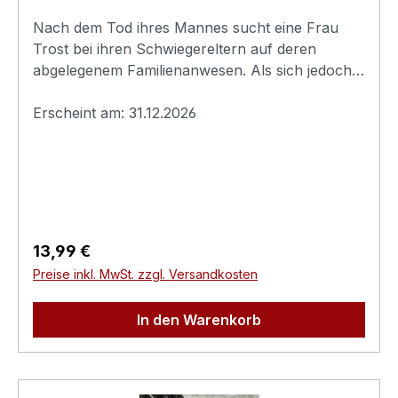
Nach dem Tod ihres Mannes sucht eine Frau
Trost bei ihren Schwiegereltern auf deren
abgelegenem Familienanwesen. Als sich jedoch
einer nach dem anderen in Deadites verwandelt,
wodurch das Beisammensein zu einem
Erscheint am: 31.12.2026
Familientreffen aus der Hölle wird, muss sie
feststellen, dass die Versprechen, die sie zu
Lebzeiten gegeben hat, selbst im Tod
weiterleben.EVIL DEAD BURN entfesselt das
bisher brutalste und furchterregendste
Abenteuer der Reihe und erobert die
Regulärer Preis:
13,99 €
Kinoleinwände mit einem brandneuen Kapitel
Preise inkl. MwSt. zzgl. Versandkosten
voller Gemetzel und dämonischem Chaos.
Originaltitel: Evil Dead BurnExtras:-
In den Warenkorb
Erscheinungsdatum:31.12.2026FSK:Keine
Jugendfreigabe (FSK
18)Laufzeit:107minLändercode:2
PALTonformat(e):Deutsch Dolby