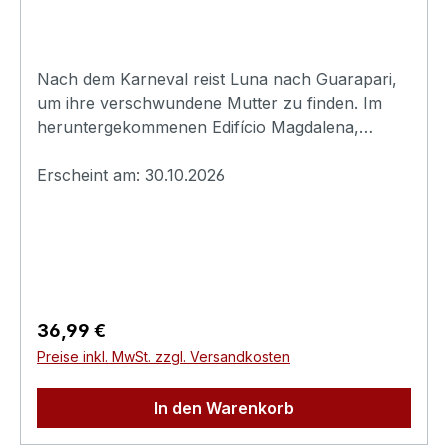
Nach dem Karneval reist Luna nach Guarapari,
um ihre verschwundene Mutter zu finden. Im
heruntergekommenen Edifício Magdalena,
bewacht von der rätselhaften Hausmeisterin
Dora, lauern hinter jeder Tür gequälte Seelen.
Erscheint am: 30.10.2026
Mit jedem Stockwerk wird Lunas Suche zum
Abstieg in eine Hölle, aus der niemand
entkommt.Originaltitel: Evil WithinExtras:-
Booklet- Making-of-
TrailerErscheinungsdatum:30.10.2026FSK:Ungep
rüftLaufzeit:81minLändercode:2 PAL /
Regulärer Preis:
36,99 €
BTonformat(e):Deutsch Dolby
Preise inkl. MwSt. zzgl. Versandkosten
Digital 2.0Englisch Dolby
Digital 2.0Untertitel:DeutschEnglischBildformat(e)
In den Warenkorb
:1,78 (16:9 Anamorph)1,78
(1080p)Produktion:2025