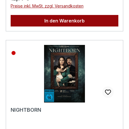
Darsteller auf.Originaltitel: Ice Cream ManExtras:-
Preise inkl. MwSt. zzgl. Versandkosten
Erscheinungsdatum:05.11.2026FSK:Keine
Jugendfreigabe (FSK
In den Warenkorb
18)Laufzeit:83minLändercode:2
PALTonformat(e):Deutsch Dolby
Digital 5.1Englisch Dolby
Digital 5.1Untertitel:DeutschBildformat(e):2,39
(16:9 Anamorph)Produktion:2026
USARegisseur:Eli RothSchauspieler:Eli RothAri
MillenRyan Allen Benjamin Byron Davis Darrin
Baker Sarah Abbott Lochlan MillerRodrigo
Fernandez-StollKaren
ClicheEAN:4020628530815Angaben zum
Hersteller (Informationspflichten zur GPSR
Produktsicherheitsverordnung)Herstellerinforma
tionen:STUDIOCANAL GmbhNeue Promenade
NIGHTBORN
410178 Berlininfo@studiocanal.de