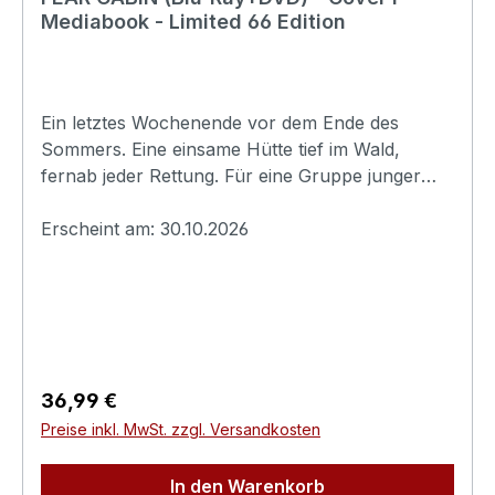
Hersteller (Informationspflichten zur GPSR
Mediabook - Limited 66 Edition
Produktsicherheitsverordnung)Herstellerinforma
tionen:UncutTV
Ein letztes Wochenende vor dem Ende des
Sommers. Eine einsame Hütte tief im Wald,
fernab jeder Rettung. Für eine Gruppe junger
Freunde soll es ein unbeschwerter Abschied
werden, doch das alte Gemäuer birgt eine
Erscheint am: 30.10.2026
Macht, die niemals hätte erwachen dürfen.
Schon in der ersten Nacht beginnt das Grauen.
Stimmen flüstern aus den Wänden, die Grenze
zwischen Wahn und Wirklichkeit zerbricht, und
einer nach dem anderen verfällt einer
Dunkelheit, die älter ist als jede Angst. Manche
Regulärer Preis:
36,99 €
Türen sollte man niemals öffnen.Originaltitel:
Preise inkl. MwSt. zzgl. Versandkosten
Fear CabinExtras:- Booklet- Kurzfilm: Gehacktes
(Regie: Sebastian Zeglarski)- Kurzfilm: Gehacktes
In den Warenkorb
2 (Regie: Sebastian Zeglarski)-