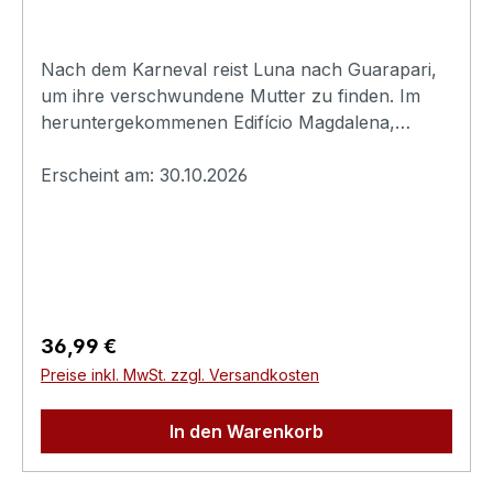
Nach dem Karneval reist Luna nach Guarapari,
um ihre verschwundene Mutter zu finden. Im
heruntergekommenen Edifício Magdalena,
bewacht von der rätselhaften Hausmeisterin
Dora, lauern hinter jeder Tür gequälte Seelen.
Erscheint am: 30.10.2026
Mit jedem Stockwerk wird Lunas Suche zum
Abstieg in eine Hölle, aus der niemand
entkommt.Originaltitel: Evil WithinExtras:-
Booklet- Making-of-
TrailerErscheinungsdatum:30.10.2026FSK:Ungep
rüftLaufzeit:81minLändercode:2 PAL /
Regulärer Preis:
36,99 €
BTonformat(e):Deutsch Dolby
Preise inkl. MwSt. zzgl. Versandkosten
Digital 2.0Englisch Dolby
Digital 2.0Untertitel:DeutschEnglischBildformat(e)
In den Warenkorb
:1,78 (16:9 Anamorph)1,78
(1080p)Produktion:2025
BrasilienRegisseur:Rodrigo AragãoSchauspieler: