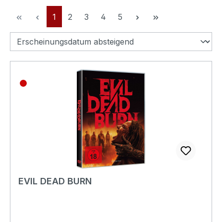
Seite
Seite
Seite
Seite
Seite
1
2
3
4
5
EVIL DEAD BURN