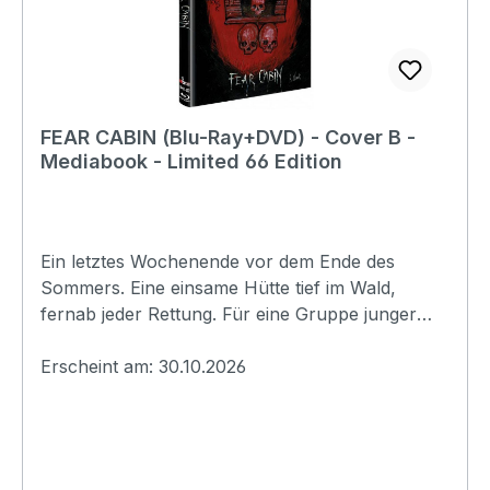
KrainsonSchauspieler: Brian Krainson Jennifer
Barlow Brody Wellmaker Violet SinClair Téa
Marie Karlsson Parker Denning Bianca Medeiros
KrainsonJeremy
LondonEAN:9180025481075Angaben zum
FEAR CABIN (Blu-Ray+DVD) - Cover B -
Hersteller (Informationspflichten zur GPSR
Mediabook - Limited 66 Edition
Produktsicherheitsverordnung)Herstellerinforma
tionen:UncutTV
Ein letztes Wochenende vor dem Ende des
Sommers. Eine einsame Hütte tief im Wald,
fernab jeder Rettung. Für eine Gruppe junger
Freunde soll es ein unbeschwerter Abschied
werden, doch das alte Gemäuer birgt eine
Erscheint am: 30.10.2026
Macht, die niemals hätte erwachen dürfen.
Schon in der ersten Nacht beginnt das Grauen.
Stimmen flüstern aus den Wänden, die Grenze
zwischen Wahn und Wirklichkeit zerbricht, und