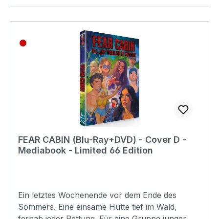
TrailerErscheinungsdatum:30.10.2026FSK:Ungep
rüftLaufzeit:80minLändercode:2 PAL /
BTonformat(e):Deutsch Dolby
Digital 5.1Englisch Dolby
Digital 5.1Untertitel:DeutschEnglischBildformat(e):
1,78 (16:9 Anamorph)1,78
(1080p)Produktion:2024 USARegisseur:Brian
KrainsonSchauspieler: Brian Krainson Jennifer
Barlow Brody Wellmaker Violet SinClair Téa
Marie Karlsson Parker Denning Bianca Medeiros
KrainsonJeremy
LondonEAN:9180025481099Angaben zum
FEAR CABIN (Blu-Ray+DVD) - Cover D -
Hersteller (Informationspflichten zur GPSR
Mediabook - Limited 66 Edition
Produktsicherheitsverordnung)Herstellerinforma
tionen:UncutTV
Ein letztes Wochenende vor dem Ende des
Sommers. Eine einsame Hütte tief im Wald,
fernab jeder Rettung. Für eine Gruppe junger