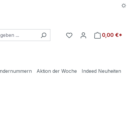
Du hast 0 Produkte auf d
0,00 €*
ndernummern
Aktion der Woche
Indeed Neuheiten