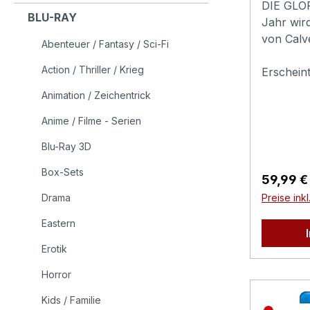
DIE GLO
BLU-RAY
Jahr wir
von Calve
Abenteuer / Fantasy / Sci-Fi
seinen b
Action / Thriller / Krieg
überfall
Erschein
beraubt.
Animation / Zeichentrick
zu bereit
Anime / Filme - Serien
Bewohne
die sie 
Blu-Ray 3D
verteidig
alles, w
Box-Sets
Reguläre
59,99 €
bieten h
Drama
Preise ink
(Yul Bryn
Angebot 
Eastern
weitere E
Erotik
Wettlauf 
dessen V
Horror
Revolver
Kids / Familie
unterschi