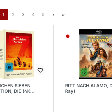
Seite
Seite
Seite
Seite
Seite
1
2
3
4
5
ICHEN SIEBEN
RITT NACH ALAMO, D
TION, DIE (4K
Ray)
u-Rays) - Limited 4-
ollection Edition -
lage