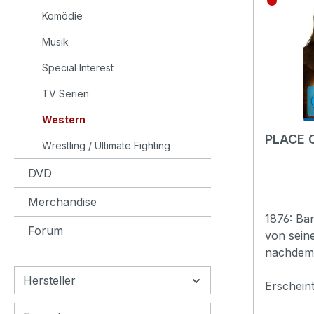
könnten,
Komödie
Truppe wi
Musik
kennt: d
Calvera z
Special Interest
The Magn
TV Serien
RÜCKKE
SIEBENRe
Western
Brynner) 
PLACE O
nach Mex
Wrestling / Ultimate Fighting
Rancher 
DVD
ausgesan
umliegen
Merchandise
entführen
1876: Ba
Zwangsar
Forum
von sein
Unter ih
nachdem 
Chris Fr
geflohen 
Hersteller
seinen S
er auf d
Erschein
zu legen
Pandora 
Gefangen