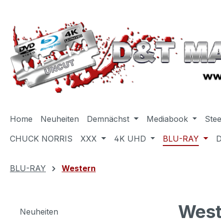
m Hauptinhalt springen
Zur Suche springen
Zur Hauptnavigation springen
Home
Neuheiten
Demnächst
Mediabook
Ste
CHUCK NORRIS
XXX
4K UHD
BLU-RAY
BLU-RAY
Western
West
Neuheiten