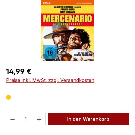
Regulärer Preis:
14,99 €
Preise inkl. MwSt. zzgl. Versandkosten
Produkt Anzahl: Gib den gewünschten We
In den Warenkorb