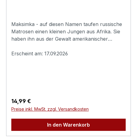
Maksimka - auf diesen Namen taufen russische
Matrosen einen kleinen Jungen aus Afrika. Sie
haben ihn aus der Gewalt amerikanischer
Sklavenfänger retten können und jetzt beweist
der frischgebackene Schiffsjunge Maksimka,
Erscheint am: 17.09.2026
dass er Schneid hat und alles andere als auf den
Kopf gefallen ist ..., Originaltitel: Maksimka
PExtras:- Digitales Booklet (online abrufbar)-
Trailer, weitere Highlights- Schuber,
WendecoverErscheinungsdatum:17.09.2026FSK:6
Laufzeit:74minLändercode:2Tonformat(e):Deutsc
Regulärer Preis:
14,99 €
h Dolby Digital 2.0Russisch Dolby
Preise inkl. MwSt. zzgl. Versandkosten
Digital 2.0Untertitel:-Bildformat(e):1,37 (16:9
Anamorph)Produktion:1952
In den Warenkorb
SowjetunionRegisseur:Wladimir
BraunSchauspieler:Tolja BobykinBoris