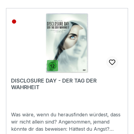
AndrejewEAN:4042564259759Angaben zum
Hersteller (Informationspflichten zur GPSR
Produktsicherheitsverordnung)Herstellerinforma
tionen:Filmverlag FernsehjuwelenWaldhaus
165396 Wallufinfo@fernsehjuwelen.de
DISCLOSURE DAY - DER TAG DER
WAHRHEIT
Was wäre, wenn du herausfinden würdest, dass
wir nicht allein sind? Angenommen, jemand
könnte dir das beweisen: Hättest du Angst?