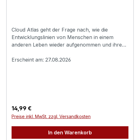
982152 Planeggwww.plaion.com/contact
Cloud Atlas geht der Frage nach, wie die
Entwicklungslinien von Menschen in einem
anderen Leben wieder aufgenommen und ihre
Beziehungen neu geknüpft werden: Ein Anwalt
gewährt Mitte des 19. Jahrhunderts auf seiner
Erscheint am: 27.08.2026
Heimreise von den Pazifischen Inseln einem
flüchtenden Sklaven Unterschlupf. Ein armer,
aber talentierter Komponist kämpft im
Großbritannien der 1930er Jahre um die
Vollendung seines wichtigsten Werkes, das er
Wolkenatlas nennt. Eine Enthüllungsjournalistin
Regulärer Preis:
14,99 €
versucht 1973 einen katastrophalen Atomunfall
Preise inkl. MwSt. zzgl. Versandkosten
zu verhindern. Ein Verleger steht 2012 vor
seinem größten Erfolg, aber er wird in einem
In den Warenkorb
Altersheim eingesperrt. 2144 entwickelt eine