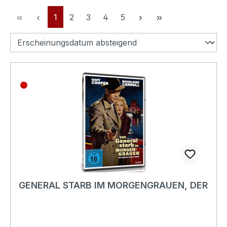
Seite
Seite
Seite
Seite
Seite
1
2
3
4
5
GENERAL STARB IM MORGENGRAUEN, DER