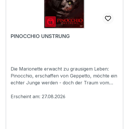
PINOCCHIO UNSTRUNG
Die Marionette erwacht zu grausigem Leben:
Pinocchio, erschaffen von Geppetto, möchte ein
echter Junge werden - doch der Traum vom
Menschsein führt die lebendige Holzpuppe auf
finstere Abwege. Getrieben von verzweifelter
Erscheint am: 27.08.2026
Sehnsucht glaubt die Kreatur, dass gestohlenes
Fleisch und Blut ihr den ersehnten Wandel
bringen könnten. Die sprechende Grille, einst
sein Gewissen, befeuert das Unheil mit