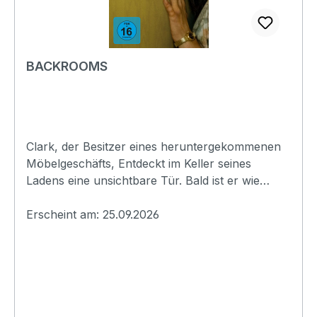
BACKROOMS
Clark, der Besitzer eines heruntergekommenen
Möbelgeschäfts, Entdeckt im Keller seines
Ladens eine unsichtbare Tür. Bald ist er wie
besessen davon, das Geheimnis dahinter zu
lüften, und vertraut sich seiner Psychologin Dr.
Erscheint am: 25.09.2026
Mary Kline an. Als sie ihm dorthin folgt, lauert
hinter den Wänden etwas Düsteres – und
Gefährliches.Originaltitel: BackroomsExtras:-
Interview, Building the Backrooms-
Deconstructing Backrooms- Premierenclip-
AudiokommentarErscheinungsdatum:25.09.2026