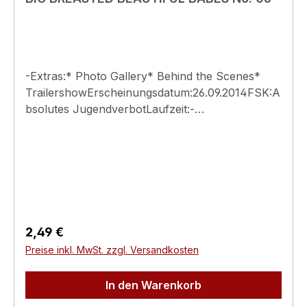
-Extras:* Photo Gallery* Behind the Scenes*
TrailershowErscheinungsdatum:26.09.2014FSK:A
bsolutes JugendverbotLaufzeit:-
Ländercode:0Tonformat(e):Live-Ton Dolby
Digital 2.0Untertitel:-Bildformat(e):-Produktion:-
Regisseur:-Schauspieler:-
EAN:4260115213085Angaben zum Hersteller
(Informationspflichten zur GPSR
Produktsicherheitsverordnung)Herstellerinforma
tionen:Swank XXX
Regulärer Preis:
2,49 €
Preise inkl. MwSt. zzgl. Versandkosten
In den Warenkorb