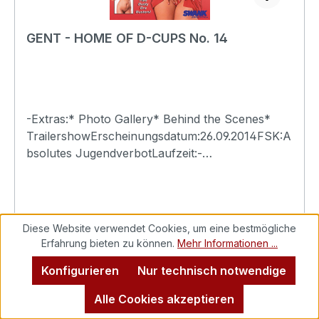
GENT - HOME OF D-CUPS No. 14
-Extras:* Photo Gallery* Behind the Scenes*
TrailershowErscheinungsdatum:26.09.2014FSK:A
bsolutes JugendverbotLaufzeit:-
Ländercode:0Tonformat(e):Live-Ton Dolby
Digital 2.0Untertitel:-Bildformat(e):-Produktion:-
Regisseur:-Schauspieler:-
EAN:4260115213313Angaben zum Hersteller
Diese Website verwendet Cookies, um eine bestmögliche
(Informationspflichten zur GPSR
Erfahrung bieten zu können.
Mehr Informationen ...
Produktsicherheitsverordnung)Herstellerinforma
Konfigurieren
Nur technisch notwendige
tionen:Swank XXX
Regulärer Preis:
2,49 €
Alle Cookies akzeptieren
Preise inkl. MwSt. zzgl. Versandkosten