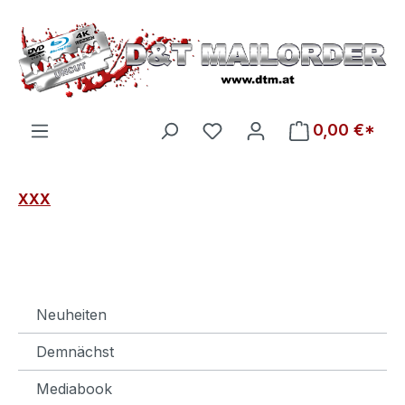
Zum Hauptinhalt springen
Du hast 0 Produkte auf d
0,00 €*
XXX
Neuheiten
Demnächst
Mediabook