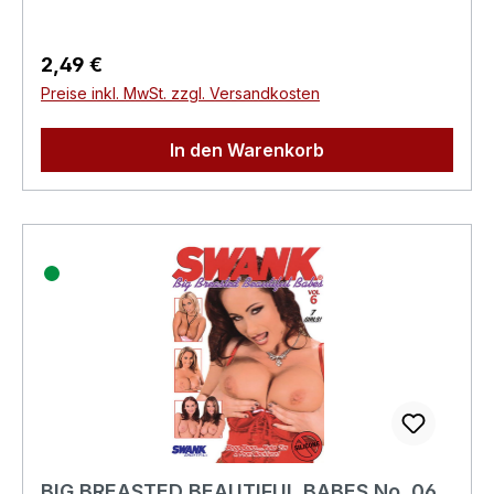
Produktsicherheitsverordnung)Herstellerinforma
tionen:Swank XXX
Regulärer Preis:
2,49 €
Preise inkl. MwSt. zzgl. Versandkosten
In den Warenkorb
BIG BREASTED BEAUTIFUL BABES No. 06