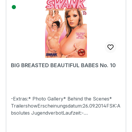
BIG BREASTED BEAUTIFUL BABES No. 10
-Extras:* Photo Gallery* Behind the Scenes*
TrailershowErscheinungsdatum:26.09.2014FSK:A
bsolutes JugendverbotLaufzeit:-
Ländercode:0Tonformat(e):Live-Ton Dolby
Digital 2.0Untertitel:-Bildformat(e):-Produktion:-