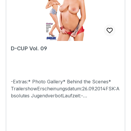
D-CUP Vol. 09
-Extras:* Photo Gallery* Behind the Scenes*
TrailershowErscheinungsdatum:26.09.2014FSK:A
bsolutes JugendverbotLaufzeit:-
Ländercode:0Tonformat(e):Live-Ton Dolby
Digital 2.0Untertitel:-Bildformat(e):-Produktion:-
Regisseur:-Schauspieler:-
EAN:4260115213238Angaben zum Hersteller
(Informationspflichten zur GPSR