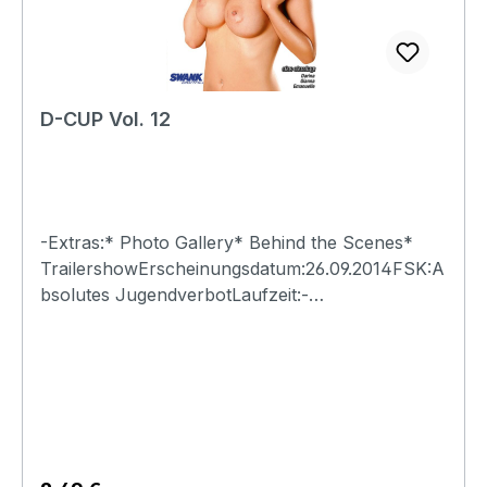
D-CUP Vol. 12
-Extras:* Photo Gallery* Behind the Scenes*
TrailershowErscheinungsdatum:26.09.2014FSK:A
bsolutes JugendverbotLaufzeit:-
Ländercode:0Tonformat(e):Live-Ton Dolby
Digital 2.0Untertitel:-Bildformat(e):-Produktion:-
Regisseur:-Schauspieler:-
EAN:4260115213269Angaben zum Hersteller
(Informationspflichten zur GPSR
Produktsicherheitsverordnung)Herstellerinforma
tionen:Swank XXX