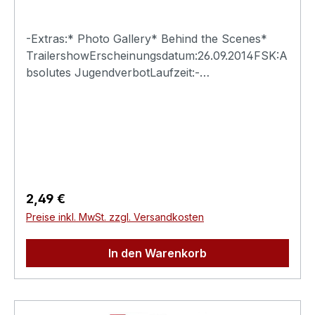
-Extras:* Photo Gallery* Behind the Scenes*
TrailershowErscheinungsdatum:26.09.2014FSK:A
bsolutes JugendverbotLaufzeit:-
Ländercode:0Tonformat(e):Live-Ton Dolby
Digital 2.0Untertitel:-Bildformat(e):-Produktion:-
Regisseur:-Schauspieler:-
EAN:4260115213276Angaben zum Hersteller
(Informationspflichten zur GPSR
Produktsicherheitsverordnung)Herstellerinforma
tionen:Swank XXX
Regulärer Preis:
2,49 €
Preise inkl. MwSt. zzgl. Versandkosten
In den Warenkorb