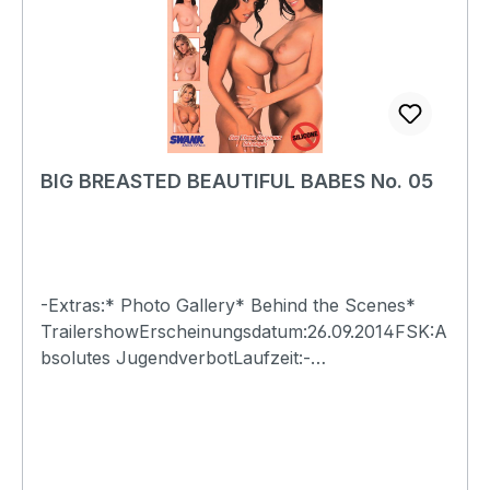
BIG BREASTED BEAUTIFUL BABES No. 05
-Extras:* Photo Gallery* Behind the Scenes*
TrailershowErscheinungsdatum:26.09.2014FSK:A
bsolutes JugendverbotLaufzeit:-
Ländercode:0Tonformat(e):Live-Ton Dolby
Digital 2.0Untertitel:-Bildformat(e):-Produktion:-
Regisseur:-Schauspieler:-
EAN:4260115213078Angaben zum Hersteller
(Informationspflichten zur GPSR