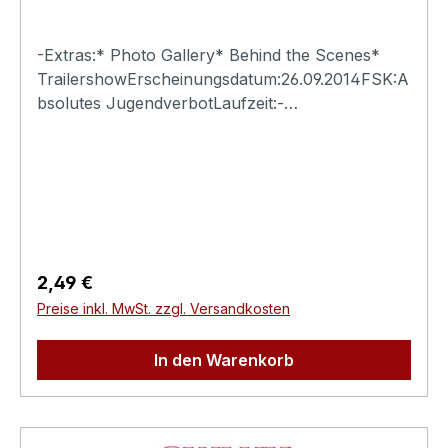
-Extras:* Photo Gallery* Behind the Scenes*
TrailershowErscheinungsdatum:26.09.2014FSK:A
bsolutes JugendverbotLaufzeit:-
Ländercode:0Tonformat(e):Live-Ton Dolby
Digital 2.0Untertitel:-Bildformat(e):-Produktion:-
Regisseur:-Schauspieler:-
EAN:4260115213115Angaben zum Hersteller
(Informationspflichten zur GPSR
Produktsicherheitsverordnung)Herstellerinforma
tionen:Swank XXX
Regulärer Preis:
2,49 €
Preise inkl. MwSt. zzgl. Versandkosten
In den Warenkorb