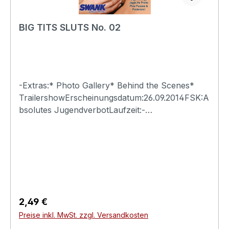
BIG TITS SLUTS No. 02
-Extras:* Photo Gallery* Behind the Scenes*
TrailershowErscheinungsdatum:26.09.2014FSK:A
bsolutes JugendverbotLaufzeit:-
Ländercode:0Tonformat(e):Live-Ton Dolby
Digital 2.0Untertitel:-Bildformat(e):-Produktion:-
Regisseur:-Schauspieler:-
EAN:4260115213146Angaben zum Hersteller
(Informationspflichten zur GPSR
Produktsicherheitsverordnung)Herstellerinforma
tionen:Swank XXX
Regulärer Preis:
2,49 €
Preise inkl. MwSt. zzgl. Versandkosten