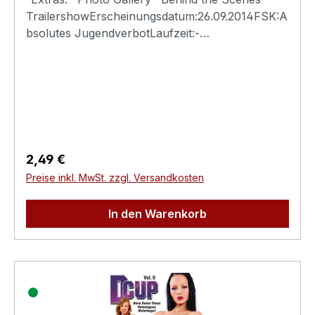
TrailershowErscheinungsdatum:26.09.2014FSK:A
bsolutes JugendverbotLaufzeit:-
Ländercode:0Tonformat(e):Live-Ton Dolby
Digital 2.0Untertitel:-Bildformat(e):-Produktion:-
Regisseur:-Schauspieler:-
EAN:4260115213221Angaben zum Hersteller
(Informationspflichten zur GPSR
Produktsicherheitsverordnung)Herstellerinforma
tionen:Swank XXX
Regulärer Preis:
2,49 €
Preise inkl. MwSt. zzgl. Versandkosten
In den Warenkorb