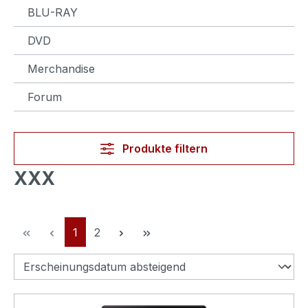
BLU-RAY
DVD
Merchandise
Forum
Produkte filtern
XXX
Seite
Seite
1
2