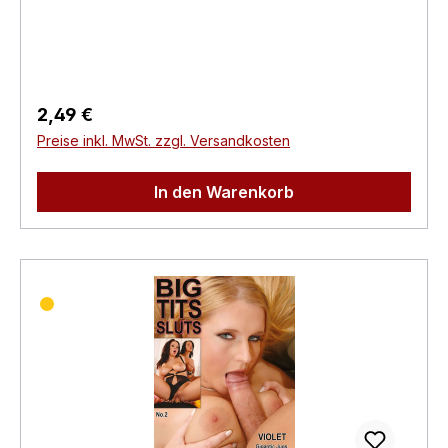
Regisseur:-Schauspieler:-
EAN:4260115213122Angaben zum Hersteller
(Informationspflichten zur GPSR
Produktsicherheitsverordnung)Herstellerinforma
tionen:Swank XXX
Regulärer Preis:
2,49 €
Preise inkl. MwSt. zzgl. Versandkosten
In den Warenkorb