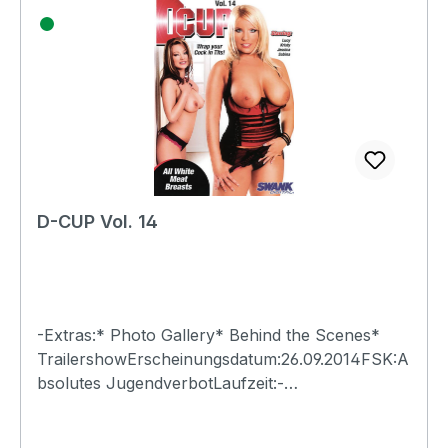
D-CUP Vol. 14
-Extras:* Photo Gallery* Behind the Scenes*
TrailershowErscheinungsdatum:26.09.2014FSK:A
bsolutes JugendverbotLaufzeit:-
Ländercode:0Tonformat(e):Live-Ton Dolby
Digital 2.0Untertitel:-Bildformat(e):-Produktion:-