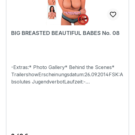
BIG BREASTED BEAUTIFUL BABES No. 08
-Extras:* Photo Gallery* Behind the Scenes*
TrailershowErscheinungsdatum:26.09.2014FSK:A
bsolutes JugendverbotLaufzeit:-
Ländercode:0Tonformat(e):Live-Ton Dolby
Digital 2.0Untertitel:-Bildformat(e):-Produktion:-
Regisseur:-Schauspieler:-
EAN:4260115213108Angaben zum Hersteller
(Informationspflichten zur GPSR
Produktsicherheitsverordnung)Herstellerinforma
tionen:Swank XXX