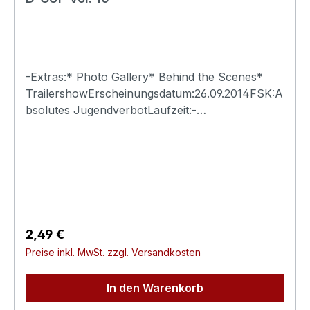
-Extras:* Photo Gallery* Behind the Scenes*
TrailershowErscheinungsdatum:26.09.2014FSK:A
bsolutes JugendverbotLaufzeit:-
Ländercode:0Tonformat(e):Live-Ton Dolby
Digital 2.0Untertitel:-Bildformat(e):-Produktion:-
Regisseur:-Schauspieler:-
EAN:4260115213245Angaben zum Hersteller
(Informationspflichten zur GPSR
Produktsicherheitsverordnung)Herstellerinforma
tionen:Swank XXX
Regulärer Preis:
2,49 €
Preise inkl. MwSt. zzgl. Versandkosten
In den Warenkorb