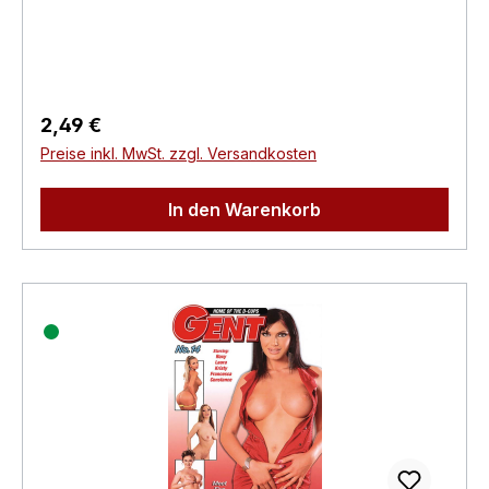
Regisseur:-Schauspieler:-
EAN:4260115213283Angaben zum Hersteller
(Informationspflichten zur GPSR
Produktsicherheitsverordnung)Herstellerinforma
tionen:Swank XXX
Regulärer Preis:
2,49 €
Preise inkl. MwSt. zzgl. Versandkosten
In den Warenkorb