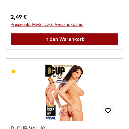
Produktsicherheitsverordnung)Herstellerinforma
tionen:Swank XXX
Regulärer Preis:
2,49 €
Preise inkl. MwSt. zzgl. Versandkosten
In den Warenkorb
D-CUP Vol. 10