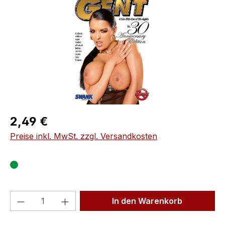
Regulärer Preis:
2,49 €
Preise inkl. MwSt. zzgl. Versandkosten
Produkt Anzahl: Gib den gewünschten We
In den Warenkorb