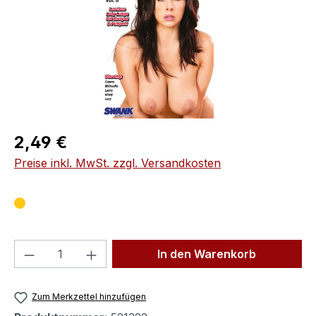
Regulärer Preis:
2,49 €
Preise inkl. MwSt. zzgl. Versandkosten
Produkt Anzahl: Gib den gewünschten We
In den Warenkorb
Zum Merkzettel hinzufügen