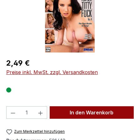
Regulärer Preis:
2,49 €
Preise inkl. MwSt. zzgl. Versandkosten
Produkt Anzahl: Gib den gewünschten We
In den Warenkorb
Zum Merkzettel hinzufügen