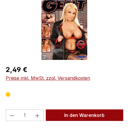
Regulärer Preis:
2,49 €
Preise inkl. MwSt. zzgl. Versandkosten
Produkt Anzahl: Gib den gewünschten We
In den Warenkorb