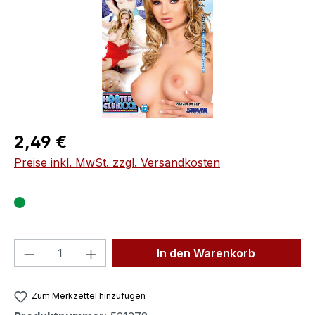
Regulärer Preis:
2,49 €
Preise inkl. MwSt. zzgl. Versandkosten
Produkt Anzahl: Gib den gewünschten We
In den Warenkorb
Zum Merkzettel hinzufügen