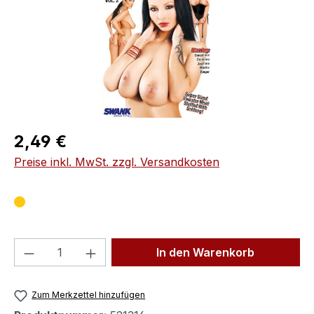
Regulärer Preis:
2,49 €
Preise inkl. MwSt. zzgl. Versandkosten
Produkt Anzahl: Gib den gewünschten We
In den Warenkorb
Zum Merkzettel hinzufügen