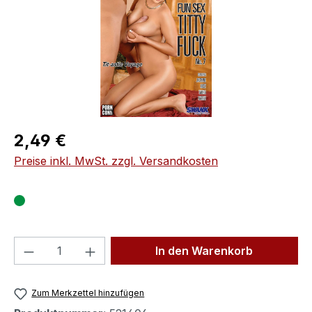
Regulärer Preis:
2,49 €
Preise inkl. MwSt. zzgl. Versandkosten
Produkt Anzahl: Gib den gewünschten We
In den Warenkorb
Zum Merkzettel hinzufügen