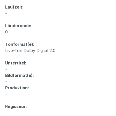
Laufzeit:
-
Ländercode:
0
Tonformat(e):
Live-Ton Dolby Digital 2.0
Untertitel:
-
Bildformat(e):
-
Produktion:
-
Regisseur:
-