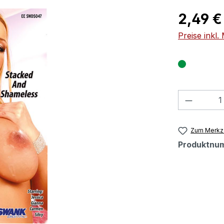
Regulärer Pr
2,49 €
Preise inkl
Produkt
Zum Merkze
Produktnu