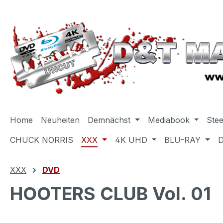
m Hauptinhalt springen
Zur Suche springen
Zur Hauptnavigation springen
Home
Neuheiten
Demnächst
Mediabook
Ste
CHUCK NORRIS
XXX
4K UHD
BLU-RAY
XXX
DVD
HOOTERS CLUB Vol. 01