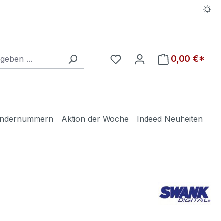
Du hast 0 Produkte auf d
0,00 €*
ndernummern
Aktion der Woche
Indeed Neuheiten