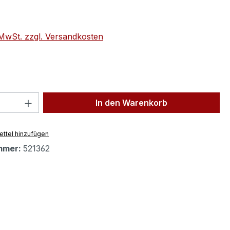
eis:
. MwSt. zzgl. Versandkosten
 Anzahl: Gib den gewünschten Wert ein 
In den Warenkorb
ttel hinzufügen
mmer:
521362