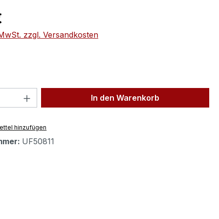
eis:
€
. MwSt. zzgl. Versandkosten
 Anzahl: Gib den gewünschten Wert ein 
In den Warenkorb
ttel hinzufügen
mmer:
UF50811