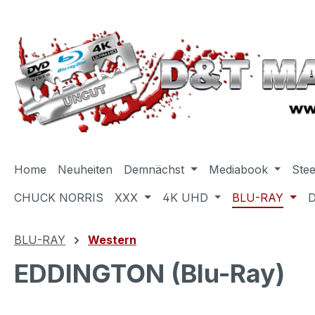
m Hauptinhalt springen
Zur Suche springen
Zur Hauptnavigation springen
Home
Neuheiten
Demnächst
Mediabook
Ste
CHUCK NORRIS
XXX
4K UHD
BLU-RAY
BLU-RAY
Western
EDDINGTON (Blu-Ray)