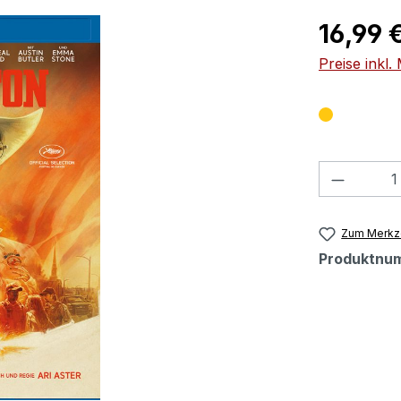
Regulärer Pr
16,99 
Preise inkl
Produkt
Zum Merkze
Produktnu