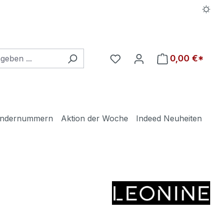
Du hast 0 Produkte auf d
0,00 €*
ndernummern
Aktion der Woche
Indeed Neuheiten