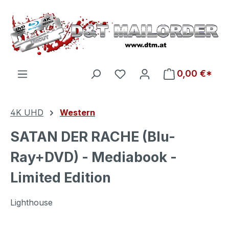
Zum Hauptinhalt springen
Du hast 0 Produkte auf d
0,00 €*
4K UHD
Western
SATAN DER RACHE (Blu-
Ray+DVD) - Mediabook -
Limited Edition
Lighthouse