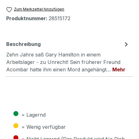
Zum Merkzettel hinzufügen
Produktnummer:
28515172
Beschreibung
Zehn Jahre saß Gary Hamilton in einem
Arbeitslager - zu Unrecht! Sein früherer Freund
Acombar hatte ihm einen Mord angehängt…
Mehr
●
= Lagernd
●
= Wenig verfügbar
●
= Nicht Lagernd (Das Produkt wird für Dich