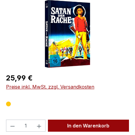
Bildergalerie überspringen
Regulärer Preis:
25,99 €
Preise inkl. MwSt. zzgl. Versandkosten
Produkt Anzahl: Gib den gewünschten We
In den Warenkorb