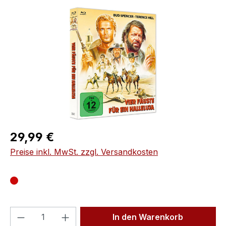
Bildergalerie überspringen
Regulärer Preis:
29,99 €
Preise inkl. MwSt. zzgl. Versandkosten
Produkt Anzahl: Gib den gewünschten We
In den Warenkorb