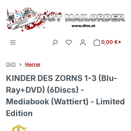
Zum Hauptinhalt springen
Du hast 0 Produkte auf d
0,00 €*
DVD
Horror
KINDER DES ZORNS 1-3 (Blu-
Ray+DVD) (6Discs) -
Mediabook (Wattiert) - Limited
Edition