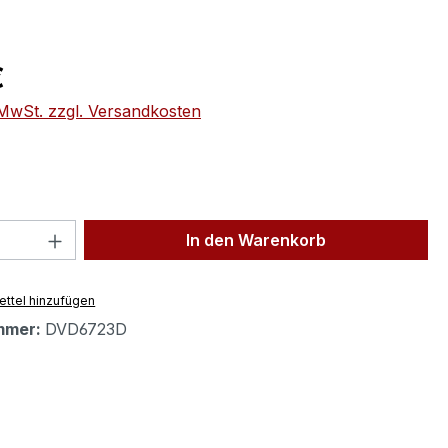
eis:
€
. MwSt. zzgl. Versandkosten
 Anzahl: Gib den gewünschten Wert ein 
In den Warenkorb
ttel hinzufügen
mmer:
DVD6723D