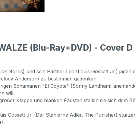
ALZE (Blu-Ray+DVD) - Cover D 
uck Norris) und sein Partner Leo (Louis Gossett Jr.) jagen
(Melody Anderson) zu bestimmen gedenken.
erigen Schamanen "El Coyote" (Sonny Landham) aneinander,
n will.
 großer Klappe und blanken Fäusten stellen sie sich dem Bö
uis Gossett Jr. (Der Stählerne Adler, The Punisher) stür
r.