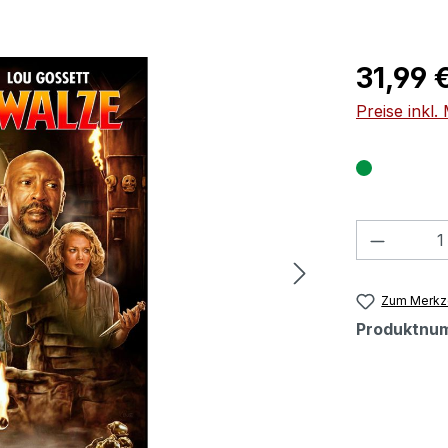
Regulärer Pr
31,99 
Preise inkl
Produkt
Zum Merkze
Produktnu