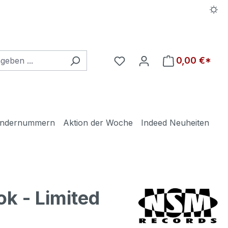
Du hast 0 Produkte auf d
0,00 €*
ndernummern
Aktion der Woche
Indeed Neuheiten
k - Limited