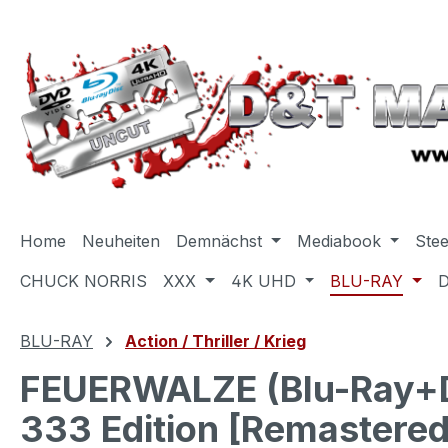
m Hauptinhalt springen
Zur Suche springen
Zur Hauptnavigation springen
Home
Neuheiten
Demnächst
Mediabook
Ste
CHUCK NORRIS
XXX
4K UHD
BLU-RAY
BLU-RAY
Action / Thriller / Krieg
FEUERWALZE (Blu-Ray+DV
333 Edition [Remastered