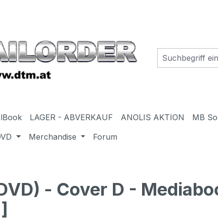
elBook
LAGER - ABVERKAUF
ANOLIS AKTION
MB So
DVD
Merchandise
Forum
D) - Cover D - Mediaboo
]