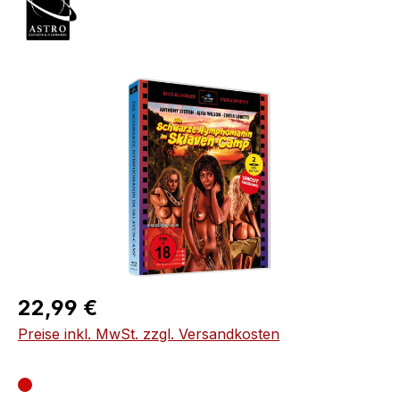
Bildergalerie überspringen
Regulärer Preis:
22,99 €
Preise inkl. MwSt. zzgl. Versandkosten