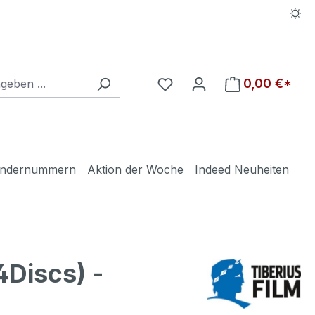
Du hast 0 Produkte auf d
0,00 €*
ndernummern
Aktion der Woche
Indeed Neuheiten
Discs) -