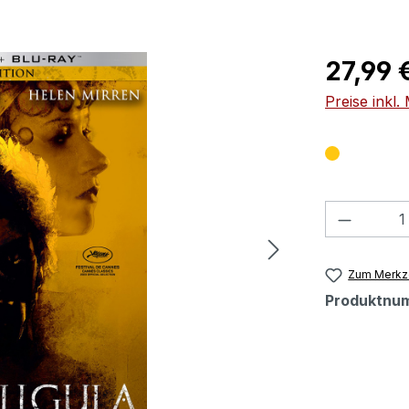
Regulärer Pr
27,99 
Preise inkl
Produkt
Zum Merkze
Produktnu