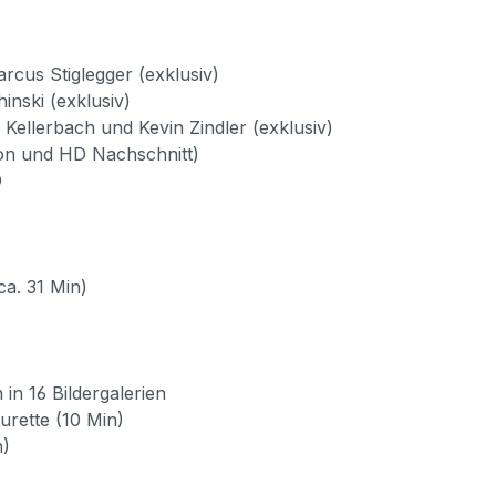
arcus Stiglegger (exklusiv)
nski (exklusiv)
Kellerbach und Kevin Zindler (exklusiv)
sion und HD Nachschnitt)
D
ca. 31 Min)
in 16 Bildergalerien
urette (10 Min)
n)