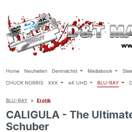
m Hauptinhalt springen
Zur Suche springen
Zur Hauptnavigation springen
Home
Neuheiten
Demnächst
Mediabook
Ste
CHUCK NORRIS
XXX
4K UHD
BLU-RAY
BLU-RAY
Erotik
CALIGULA - The Ultimate
Schuber