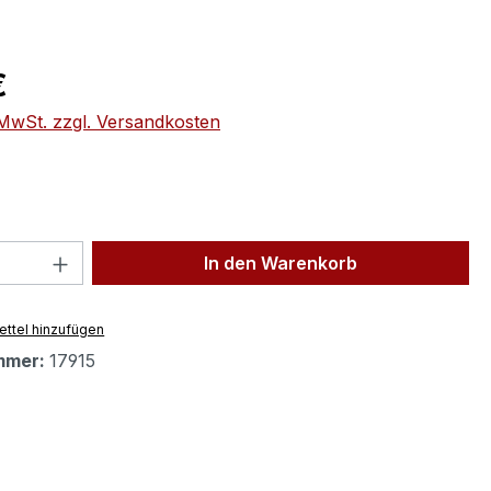
eis:
€
. MwSt. zzgl. Versandkosten
 Anzahl: Gib den gewünschten Wert ein 
In den Warenkorb
ttel hinzufügen
mmer:
17915