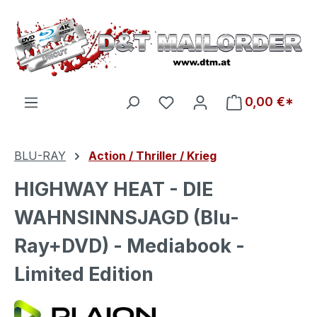
Zum Hauptinhalt springen
Du hast 0 Produkte auf d
0,00 €*
BLU-RAY
Action / Thriller / Krieg
HIGHWAY HEAT - DIE
WAHNSINNSJAGD (Blu-
Ray+DVD) - Mediabook -
Limited Edition