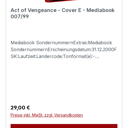
Act of Vengeance - Cover E - Mediabook
007/99
Mediabook SondernummernExtras:Mediabook
SondernummernErscheinungsdatum:31.12.2000F
SK:Laufzeit:Ländercode:Tonformat(e):-
Untertitel:-Bildformat(e):-Produktion:Regisseur:-
Schauspieler:-EAN:Angaben zum Hersteller
(Informationspflichten zur GPSR
Produktsicherheitsverordnung)Herstellerinforma
tionen:N.S.M. Records Tonträger Vertriebs
G.m.b.H. Bickfordstrasse 1A-7201
Neudörfl/Leithavertrieb@nsm.at
Regulärer Preis:
29,00 €
Preise inkl. MwSt. zzgl. Versandkosten