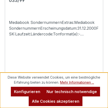
033/99
Mediabook SondernummernExtras:Mediabook
SondernummernErscheinungsdatum:31.12.2000F
SK:Laufzeit:Ländercode:Tonformat(e):-
Untertitel:-Bildformat(e):-Produktion:Regisseur:-
Schauspieler:-EAN:Angaben zum Hersteller
(Informationspflichten zur GPSR
Produktsicherheitsverordnung)Herstellerinforma
tionen:N.S.M. Records Tonträger Vertriebs
G.m.b.H. Bickfordstrasse 1A-7201
Neudörfl/Leithavertrieb@nsm.at
Regulärer Preis:
35,00 €
Diese Website verwendet Cookies, um eine bestmögliche
Erfahrung bieten zu können.
Mehr Informationen ...
Preise inkl. MwSt. zzgl. Versandkosten
Konfigurieren
Nur technisch notwendige
In den Warenkorb
Alle Cookies akzeptieren