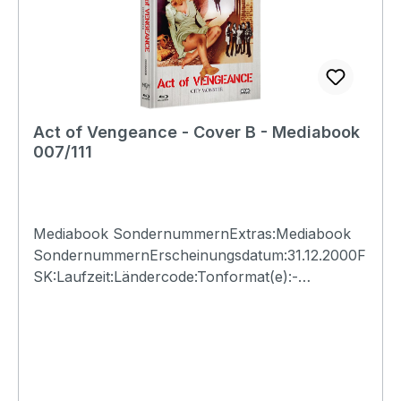
Act of Vengeance - Cover B - Mediabook
007/111
Mediabook SondernummernExtras:Mediabook
SondernummernErscheinungsdatum:31.12.2000F
SK:Laufzeit:Ländercode:Tonformat(e):-
Untertitel:-Bildformat(e):-Produktion:Regisseur:-
Schauspieler:-EAN:Angaben zum Hersteller
(Informationspflichten zur GPSR
Produktsicherheitsverordnung)Herstellerinforma
tionen:N.S.M. Records Tonträger Vertriebs