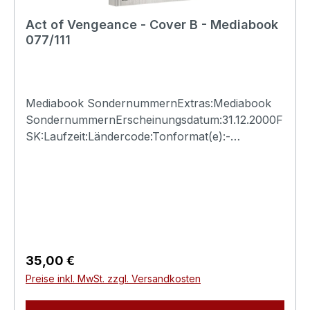
Act of Vengeance - Cover B - Mediabook
077/111
Mediabook SondernummernExtras:Mediabook
SondernummernErscheinungsdatum:31.12.2000F
SK:Laufzeit:Ländercode:Tonformat(e):-
Untertitel:-Bildformat(e):-Produktion:Regisseur:-
Schauspieler:-EAN:Angaben zum Hersteller
(Informationspflichten zur GPSR
Produktsicherheitsverordnung)Herstellerinforma
tionen:N.S.M. Records Tonträger Vertriebs
G.m.b.H. Bickfordstrasse 1A-7201
Neudörfl/Leithavertrieb@nsm.at
Regulärer Preis:
35,00 €
Preise inkl. MwSt. zzgl. Versandkosten