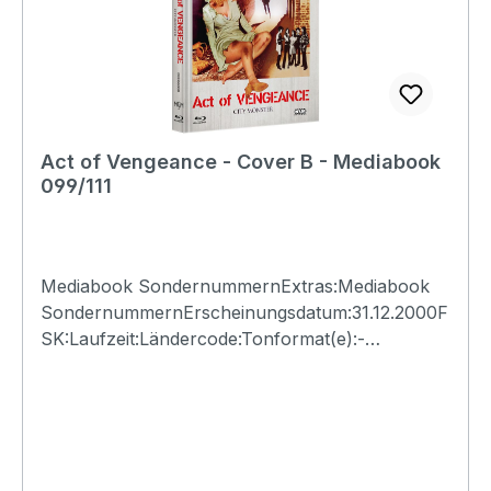
Act of Vengeance - Cover B - Mediabook
099/111
Mediabook SondernummernExtras:Mediabook
SondernummernErscheinungsdatum:31.12.2000F
SK:Laufzeit:Ländercode:Tonformat(e):-
Untertitel:-Bildformat(e):-Produktion:Regisseur:-
Schauspieler:-EAN:Angaben zum Hersteller
(Informationspflichten zur GPSR
Produktsicherheitsverordnung)Herstellerinforma
tionen:N.S.M. Records Tonträger Vertriebs