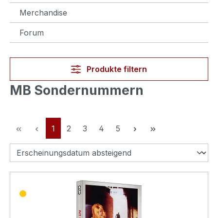
Merchandise
Forum
Produkte filtern
MB Sondernummern
Seite
Seite
Seite
Seite
Seite
1
2
3
4
5