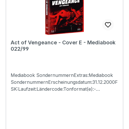
Act of Vengeance - Cover E - Mediabook
022/99
Mediabook SondernummernExtras:Mediabook
SondernummernErscheinungsdatum:31.12.2000F
SK:Laufzeit:Ländercode:Tonformat(e):-
Untertitel:-Bildformat(e):-Produktion:Regisseur:-
Schauspieler:-EAN:Angaben zum Hersteller
(Informationspflichten zur GPSR
Produktsicherheitsverordnung)Herstellerinforma
tionen:N.S.M. Records Tonträger Vertriebs