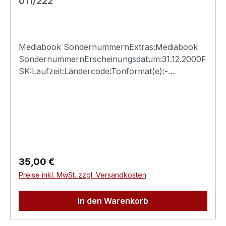
011/222
Mediabook SondernummernExtras:Mediabook
SondernummernErscheinungsdatum:31.12.2000F
SK:Laufzeit:Ländercode:Tonformat(e):-
Untertitel:-Bildformat(e):-Produktion:Regisseur:-
Schauspieler:-EAN:Angaben zum Hersteller
(Informationspflichten zur GPSR
Produktsicherheitsverordnung)Herstellerinforma
tionen:N.S.M. Records Tonträger Vertriebs
G.m.b.H. Bickfordstrasse 1A-7201
Neudörfl/Leithavertrieb@nsm.at
Regulärer Preis:
35,00 €
Preise inkl. MwSt. zzgl. Versandkosten
In den Warenkorb