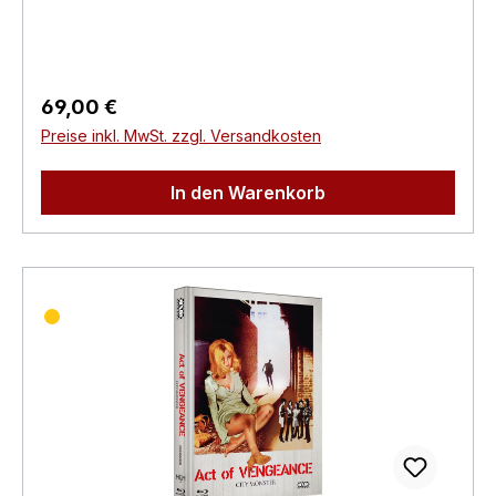
Produktsicherheitsverordnung)Herstellerinforma
tionen:N.S.M. Records Tonträger Vertriebs
G.m.b.H. Bickfordstrasse 1A-7201
Neudörfl/Leithavertrieb@nsm.at
Regulärer Preis:
69,00 €
Preise inkl. MwSt. zzgl. Versandkosten
In den Warenkorb