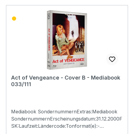
Act of Vengeance - Cover B - Mediabook
033/111
Mediabook SondernummernExtras:Mediabook
SondernummernErscheinungsdatum:31.12.2000F
SK:Laufzeit:Ländercode:Tonformat(e):-
Untertitel:-Bildformat(e):-Produktion:Regisseur:-