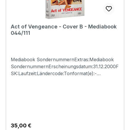
Act of Vengeance - Cover B - Mediabook
044/111
Mediabook SondernummernExtras:Mediabook
SondernummernErscheinungsdatum:31.12.2000F
SK:Laufzeit:Ländercode:Tonformat(e):-
Untertitel:-Bildformat(e):-Produktion:Regisseur:-
Schauspieler:-EAN:Angaben zum Hersteller
(Informationspflichten zur GPSR
Produktsicherheitsverordnung)Herstellerinforma
tionen:N.S.M. Records Tonträger Vertriebs
G.m.b.H. Bickfordstrasse 1A-7201
Neudörfl/Leithavertrieb@nsm.at
Regulärer Preis:
35,00 €