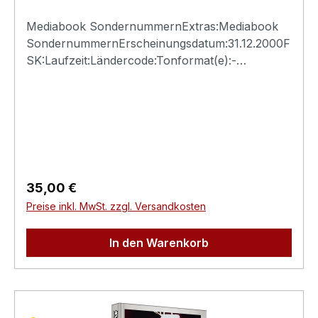
Mediabook SondernummernExtras:Mediabook
SondernummernErscheinungsdatum:31.12.2000F
SK:Laufzeit:Ländercode:Tonformat(e):-
Untertitel:-Bildformat(e):-Produktion:Regisseur:-
Schauspieler:-EAN:Angaben zum Hersteller
(Informationspflichten zur GPSR
Produktsicherheitsverordnung)Herstellerinforma
tionen:N.S.M. Records Tonträger Vertriebs
G.m.b.H. Bickfordstrasse 1A-7201
Neudörfl/Leithavertrieb@nsm.at
Regulärer Preis:
35,00 €
Preise inkl. MwSt. zzgl. Versandkosten
In den Warenkorb