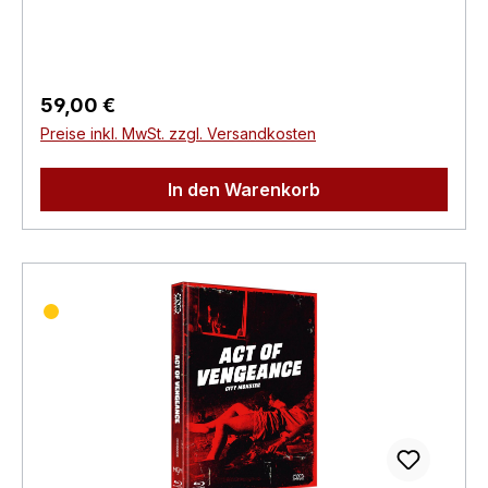
Produktsicherheitsverordnung)Herstellerinforma
tionen:N.S.M. Records Tonträger Vertriebs
G.m.b.H. Bickfordstrasse 1A-7201
Neudörfl/Leithavertrieb@nsm.at
Regulärer Preis:
59,00 €
Preise inkl. MwSt. zzgl. Versandkosten
In den Warenkorb