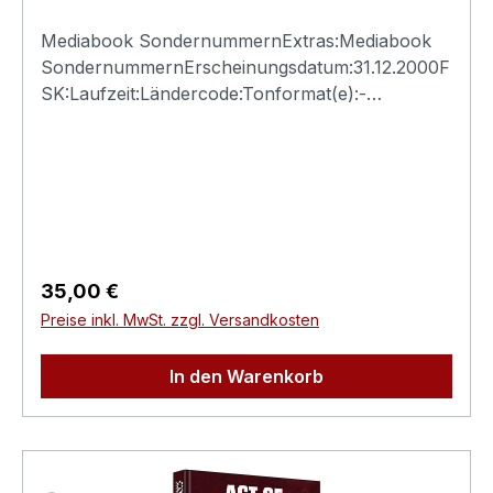
Mediabook SondernummernExtras:Mediabook
SondernummernErscheinungsdatum:31.12.2000F
SK:Laufzeit:Ländercode:Tonformat(e):-
Untertitel:-Bildformat(e):-Produktion:Regisseur:-
Schauspieler:-EAN:Angaben zum Hersteller
(Informationspflichten zur GPSR
Produktsicherheitsverordnung)Herstellerinforma
tionen:N.S.M. Records Tonträger Vertriebs
G.m.b.H. Bickfordstrasse 1A-7201
Neudörfl/Leithavertrieb@nsm.at
Regulärer Preis:
35,00 €
Preise inkl. MwSt. zzgl. Versandkosten
In den Warenkorb