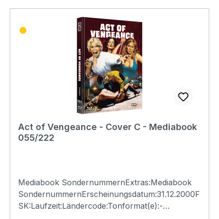
Act of Vengeance - Cover C - Mediabook
055/222
Mediabook SondernummernExtras:Mediabook
SondernummernErscheinungsdatum:31.12.2000F
SK:Laufzeit:Ländercode:Tonformat(e):-
Untertitel:-Bildformat(e):-Produktion:Regisseur:-