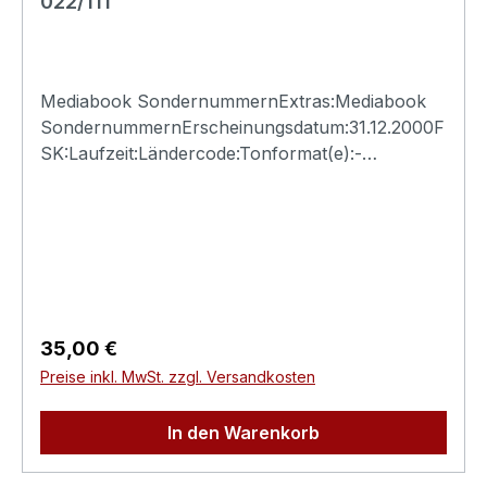
022/111
Mediabook SondernummernExtras:Mediabook
SondernummernErscheinungsdatum:31.12.2000F
SK:Laufzeit:Ländercode:Tonformat(e):-
Untertitel:-Bildformat(e):-Produktion:Regisseur:-
Schauspieler:-EAN:Angaben zum Hersteller
(Informationspflichten zur GPSR
Produktsicherheitsverordnung)Herstellerinforma
tionen:N.S.M. Records Tonträger Vertriebs
G.m.b.H. Bickfordstrasse 1A-7201
Neudörfl/Leithavertrieb@nsm.at
Regulärer Preis:
35,00 €
Preise inkl. MwSt. zzgl. Versandkosten
In den Warenkorb