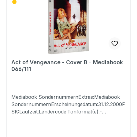
Act of Vengeance - Cover B - Mediabook
066/111
Mediabook SondernummernExtras:Mediabook
SondernummernErscheinungsdatum:31.12.2000F
SK:Laufzeit:Ländercode:Tonformat(e):-
Untertitel:-Bildformat(e):-Produktion:Regisseur:-
Schauspieler:-EAN:Angaben zum Hersteller
(Informationspflichten zur GPSR