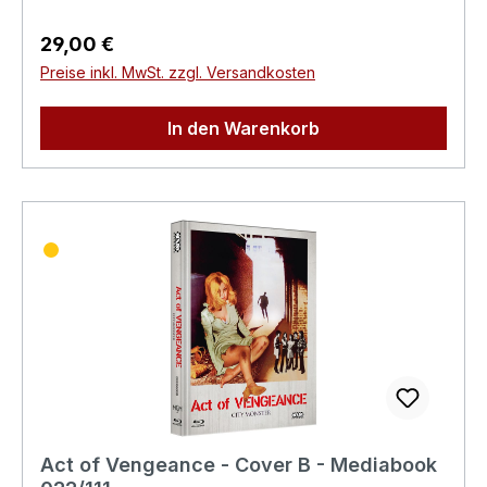
G.m.b.H. Bickfordstrasse 1A-7201
Neudörfl/Leithavertrieb@nsm.at
Regulärer Preis:
29,00 €
Preise inkl. MwSt. zzgl. Versandkosten
In den Warenkorb
Act of Vengeance - Cover B - Mediabook