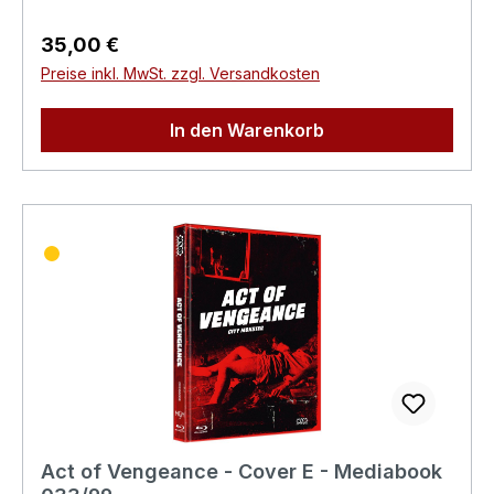
G.m.b.H. Bickfordstrasse 1A-7201
Neudörfl/Leithavertrieb@nsm.at
Regulärer Preis:
35,00 €
Preise inkl. MwSt. zzgl. Versandkosten
In den Warenkorb
Act of Vengeance - Cover E - Mediabook