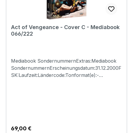
Act of Vengeance - Cover C - Mediabook
066/222
Mediabook SondernummernExtras:Mediabook
SondernummernErscheinungsdatum:31.12.2000F
SK:Laufzeit:Ländercode:Tonformat(e):-
Untertitel:-Bildformat(e):-Produktion:Regisseur:-
Schauspieler:-EAN:Angaben zum Hersteller
(Informationspflichten zur GPSR
Produktsicherheitsverordnung)Herstellerinforma
tionen:N.S.M. Records Tonträger Vertriebs
G.m.b.H. Bickfordstrasse 1A-7201
Neudörfl/Leithavertrieb@nsm.at
Regulärer Preis:
69,00 €