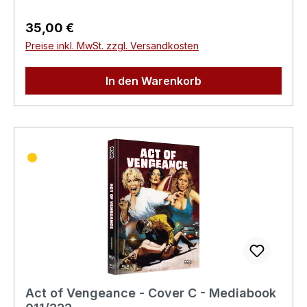
G.m.b.H. Bickfordstrasse 1A-7201
Neudörfl/Leithavertrieb@nsm.at
Regulärer Preis:
35,00 €
Preise inkl. MwSt. zzgl. Versandkosten
In den Warenkorb
Act of Vengeance - Cover C - Mediabook