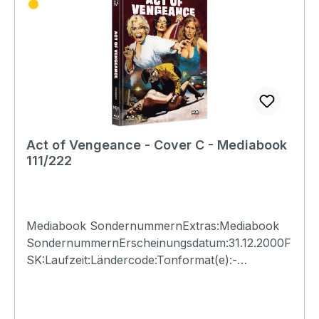
Act of Vengeance - Cover C - Mediabook
111/222
Mediabook SondernummernExtras:Mediabook
SondernummernErscheinungsdatum:31.12.2000F
SK:Laufzeit:Ländercode:Tonformat(e):-
Untertitel:-Bildformat(e):-Produktion:Regisseur:-
Schauspieler:-EAN:Angaben zum Hersteller
(Informationspflichten zur GPSR