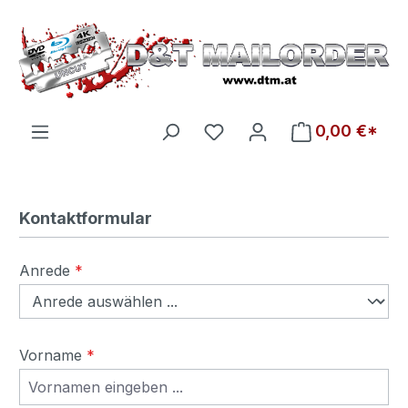
Zum Hauptinhalt springen
Du hast 0 Produkte auf d
0,00 €*
Kontaktformular
Anrede
*
Vorname
*