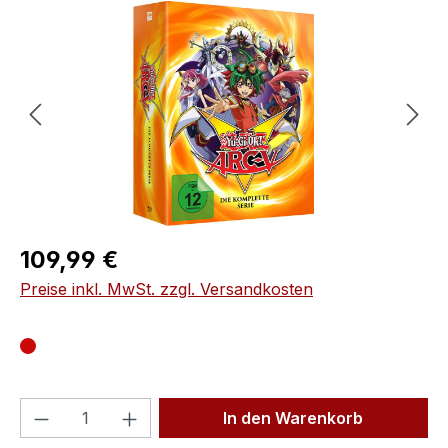
Bildergalerie überspringen
Regulärer Preis:
109,99 €
Preise inkl. MwSt. zzgl. Versandkosten
Produkt Anzahl: Gib den gewünschten We
In den Warenkorb