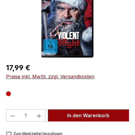
Regulärer Preis:
17,99 €
Preise inkl. MwSt. zzgl. Versandkosten
Produkt Anzahl: Gib den gewünschten We
In den Warenkorb
Zum Merkzettel hinzufügen