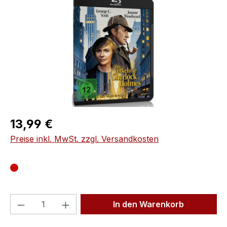
Regulärer Preis:
13,99 €
Preise inkl. MwSt. zzgl. Versandkosten
Produkt Anzahl: Gib den gewünschten We
In den Warenkorb