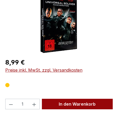
Regulärer Preis:
8,99 €
Preise inkl. MwSt. zzgl. Versandkosten
Produkt Anzahl: Gib den gewünschten We
In den Warenkorb