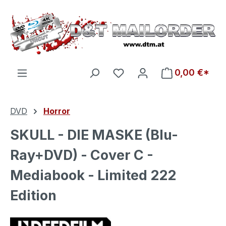
Zum Hauptinhalt springen
Du hast 0 Produkte auf d
0,00 €*
DVD
Horror
SKULL - DIE MASKE (Blu-
Ray+DVD) - Cover C -
Mediabook - Limited 222
Edition