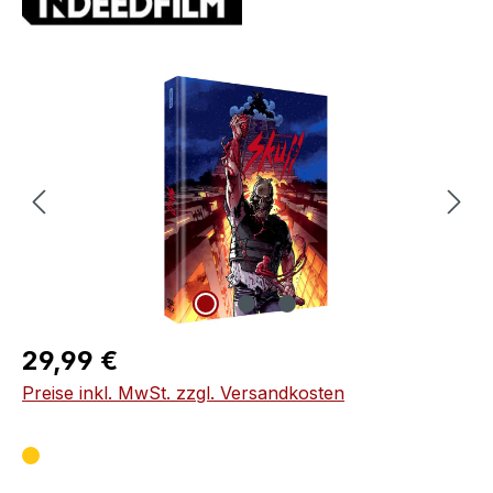
Bildergalerie überspringen
Regulärer Preis:
29,99 €
Preise inkl. MwSt. zzgl. Versandkosten