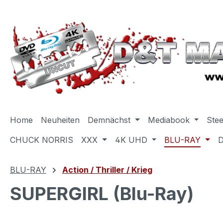
m Hauptinhalt springen
Zur Suche springen
Zur Hauptnavigation springen
Home
Neuheiten
Demnächst
Mediabook
Ste
CHUCK NORRIS
XXX
4K UHD
BLU-RAY
BLU-RAY
Action / Thriller / Krieg
SUPERGIRL (Blu-Ray)