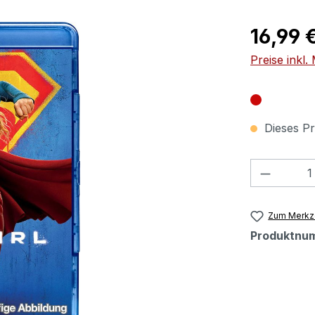
Regulärer Pr
16,99 
Preise inkl
Dieses Pr
Produkt
Zum Merkze
Produktnu