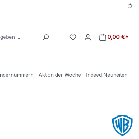
Du hast 0 Produkte auf d
0,00 €*
ndernummern
Aktion der Woche
Indeed Neuheiten