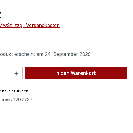
eis:
€
. MwSt. zzgl. Versandkosten
odukt erscheint am 24. September 2026
 Anzahl: Gib den gewünschten Wert ein 
In den Warenkorb
ttel hinzufügen
mmer:
1207737