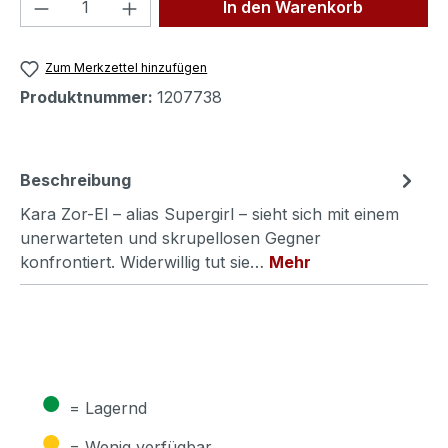
Produkt Anzahl: Gib den gewünschten We
In den Warenkorb
Zum Merkzettel hinzufügen
Produktnummer:
1207738
Beschreibung
Kara Zor-El – alias Supergirl – sieht sich mit einem
unerwarteten und skrupellosen Gegner
konfrontiert. Widerwillig tut sie…
Mehr
●
= Lagernd
●
= Wenig verfügbar