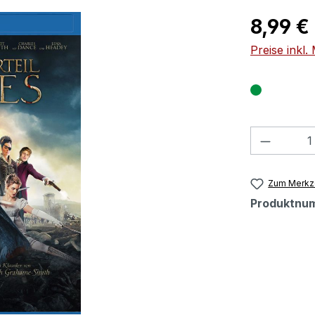
Regulärer Pr
8,99 €
Preise inkl
Produkt
Zum Merkze
Produktnu