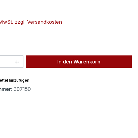
eis:
. MwSt. zzgl. Versandkosten
 Anzahl: Gib den gewünschten Wert ein 
In den Warenkorb
ttel hinzufügen
mmer:
307150