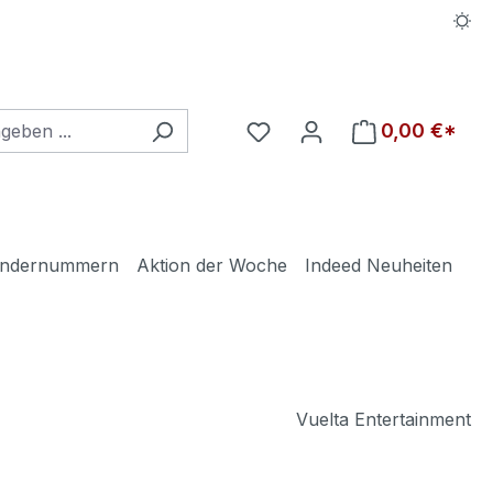
Du hast 0 Produkte auf d
0,00 €*
ndernummern
Aktion der Woche
Indeed Neuheiten
Vuelta Entertainment