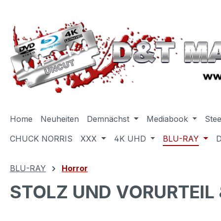
m Hauptinhalt springen
Zur Suche springen
Zur Hauptnavigation springen
Home
Neuheiten
Demnächst
Mediabook
Ste
CHUCK NORRIS
XXX
4K UHD
BLU-RAY
BLU-RAY
Horror
STOLZ UND VORURTEIL &