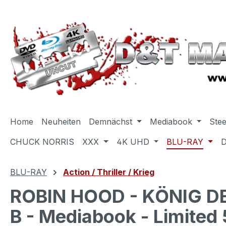
m Hauptinhalt springen
Zur Suche springen
Zur Hauptnavigation springen
Home
Neuheiten
Demnächst
Mediabook
Ste
CHUCK NORRIS
XXX
4K UHD
BLU-RAY
BLU-RAY
Action / Thriller / Krieg
ROBIN HOOD - KÖNIG DE
B - Mediabook - Limited 