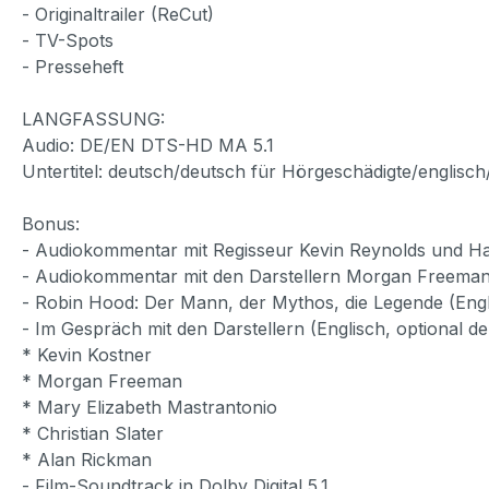
- Originaltrailer (ReCut)
- TV-Spots
- Presseheft
LANGFASSUNG:
Audio: DE/EN DTS-HD MA 5.1
Untertitel: deutsch/deutsch für Hörgeschädigte/englisc
Bonus:
- Audiokommentar mit Regisseur Kevin Reynolds und Haup
- Audiokommentar mit den Darstellern Morgan Freeman 
- Robin Hood: Der Mann, der Mythos, die Legende (Engli
- Im Gespräch mit den Darstellern (Englisch, optional de
* Kevin Kostner
* Morgan Freeman
* Mary Elizabeth Mastrantonio
* Christian Slater
* Alan Rickman
- Film-Soundtrack in Dolby Digital 5.1