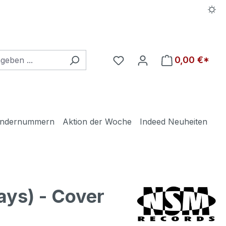
Du hast 0 Produkte auf d
0,00 €*
ndernummern
Aktion der Woche
Indeed Neuheiten
ys) - Cover