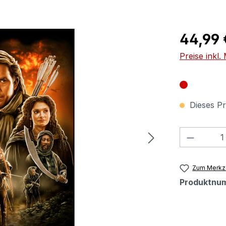
Regulärer Pr
44,99 
Preise inkl
Dieses Pr
Produkt
Zum Merkze
Produktnu