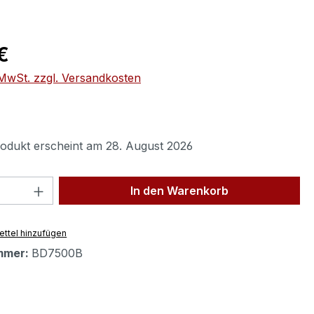
eis:
€
. MwSt. zzgl. Versandkosten
odukt erscheint am 28. August 2026
 Anzahl: Gib den gewünschten Wert ein 
In den Warenkorb
ttel hinzufügen
mmer:
BD7500B