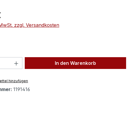
eis:
€
. MwSt. zzgl. Versandkosten
 Anzahl: Gib den gewünschten Wert ein 
In den Warenkorb
ttel hinzufügen
mmer:
1191416