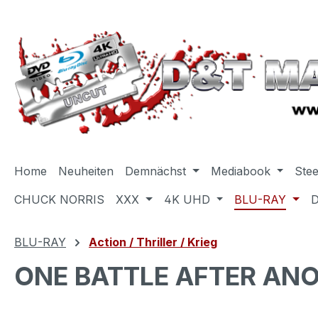
m Hauptinhalt springen
Zur Suche springen
Zur Hauptnavigation springen
Home
Neuheiten
Demnächst
Mediabook
Ste
CHUCK NORRIS
XXX
4K UHD
BLU-RAY
BLU-RAY
Action / Thriller / Krieg
ONE BATTLE AFTER ANO