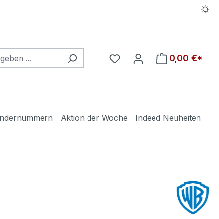
Du hast 0 Produkte auf d
0,00 €*
ndernummern
Aktion der Woche
Indeed Neuheiten