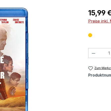
Regulärer Pr
15,99 
Preise inkl
Produkt
Zum Merkze
Produktnu