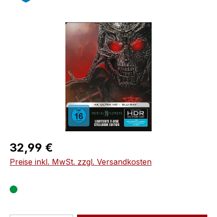
Bildergalerie überspringen
Regulärer Preis:
32,99 €
Preise inkl. MwSt. zzgl. Versandkosten