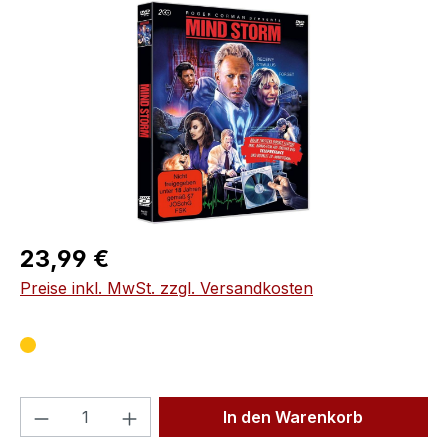
Bildergalerie überspringen
Regulärer Preis:
23,99 €
Preise inkl. MwSt. zzgl. Versandkosten
Produkt Anzahl: Gib den gewünschten We
In den Warenkorb