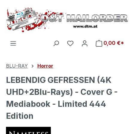
Zum Hauptinhalt springen
Du hast 0 Produkte auf d
0,00 €*
BLU-RAY
Horror
LEBENDIG GEFRESSEN (4K
UHD+2Blu-Rays) - Cover G -
Mediabook - Limited 444
Edition