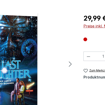
Regulärer Pr
29,99 
Preise inkl
Produkt
Zum Merkze
Produktnu