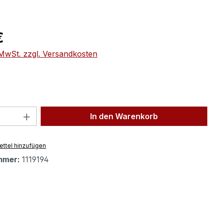
eis:
€
. MwSt. zzgl. Versandkosten
 Anzahl: Gib den gewünschten Wert ein 
In den Warenkorb
ttel hinzufügen
mmer:
1119194