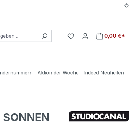
Du hast 0 Produkte auf d
0,00 €*
ndernummern
Aktion der Woche
Indeed Neuheiten
D SONNEN