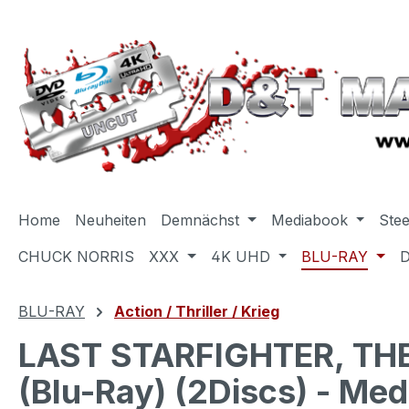
m Hauptinhalt springen
Zur Suche springen
Zur Hauptnavigation springen
Home
Neuheiten
Demnächst
Mediabook
Ste
CHUCK NORRIS
XXX
4K UHD
BLU-RAY
BLU-RAY
Action / Thriller / Krieg
LAST STARFIGHTER, TH
(Blu-Ray) (2Discs) - Med