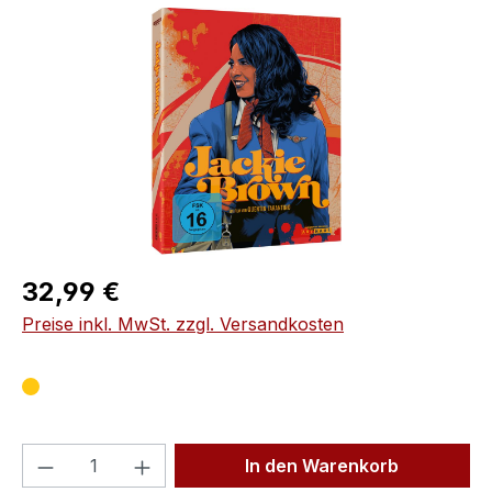
Bildergalerie überspringen
Regulärer Preis:
32,99 €
Preise inkl. MwSt. zzgl. Versandkosten
Produkt Anzahl: Gib den gewünschten We
In den Warenkorb