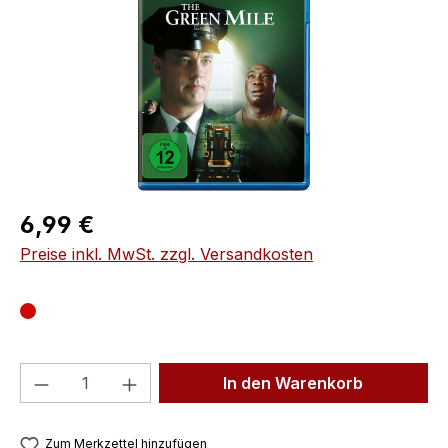
Regulärer Preis:
6,99 €
Preise inkl. MwSt. zzgl. Versandkosten
Produkt Anzahl: Gib den gewünschten We
In den Warenkorb
Zum Merkzettel hinzufügen