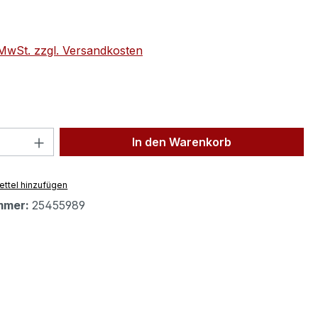
eis:
. MwSt. zzgl. Versandkosten
 Anzahl: Gib den gewünschten Wert ein 
In den Warenkorb
ttel hinzufügen
mmer:
25455989