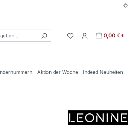
Du hast 0 Produkte auf d
0,00 €*
ndernummern
Aktion der Woche
Indeed Neuheiten