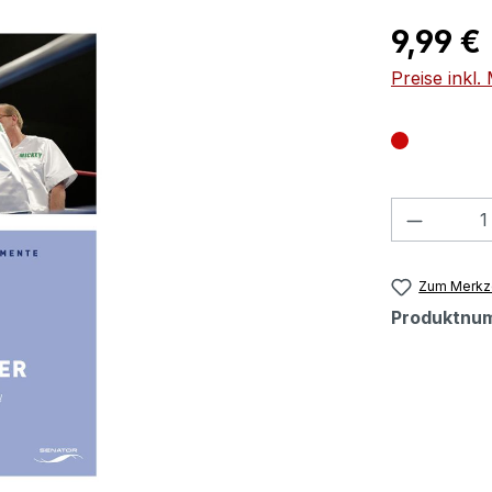
Regulärer Pr
9,99 €
Preise inkl
Produkt
Zum Merkze
Produktnu