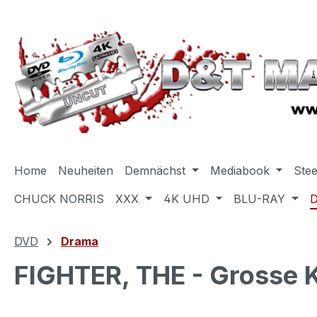
m Hauptinhalt springen
Zur Suche springen
Zur Hauptnavigation springen
Home
Neuheiten
Demnächst
Mediabook
Ste
CHUCK NORRIS
XXX
4K UHD
BLU-RAY
DVD
Drama
FIGHTER, THE - Grosse