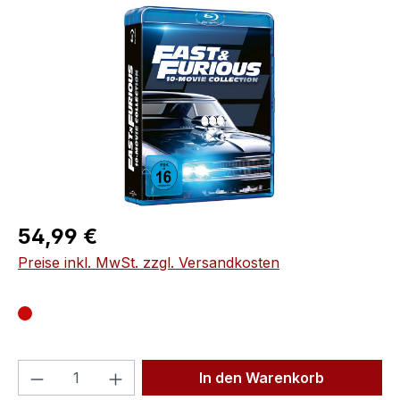
Bildergalerie überspringen
Regulärer Preis:
54,99 €
Preise inkl. MwSt. zzgl. Versandkosten
Produkt Anzahl: Gib den gewünschten We
In den Warenkorb